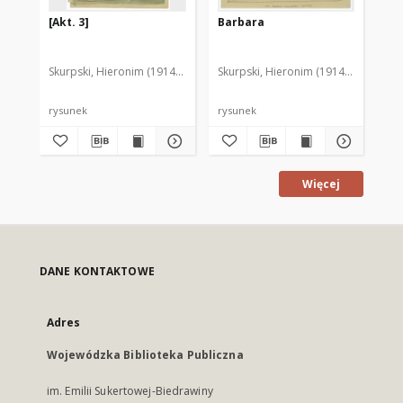
[Akt. 3]
Barbara
[D
Skurpski, Hieronim (1914-2006)
Skurpski, Hieronim (1914-2006)
Sku
rysunek
rysunek
rys
Więcej
DANE KONTAKTOWE
Adres
Wojewódzka Biblioteka Publiczna
im. Emilii Sukertowej-Biedrawiny