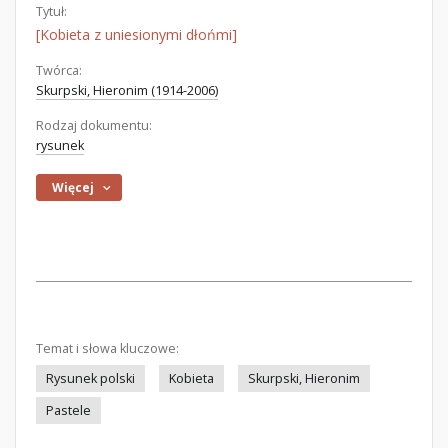
Tytuł:
[Kobieta z uniesionymi dłońmi]
Twórca:
Skurpski, Hieronim (1914-2006)
Rodzaj dokumentu:
rysunek
Więcej
Temat i słowa kluczowe:
Rysunek polski
Kobieta
Skurpski, Hieronim
Pastele