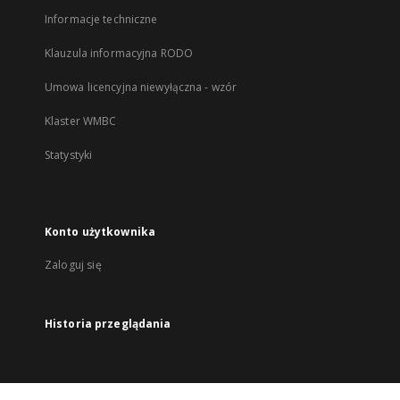
Informacje techniczne
Klauzula informacyjna RODO
Umowa licencyjna niewyłączna - wzór
Klaster WMBC
Statystyki
Konto użytkownika
Zaloguj się
Historia przeglądania