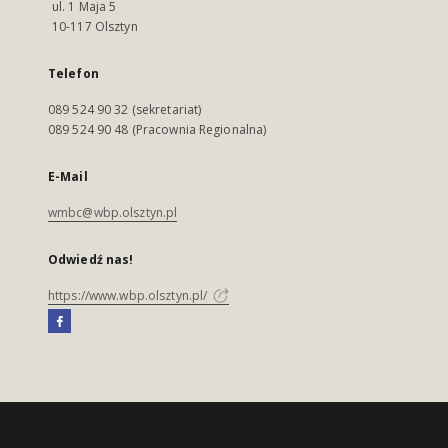
ul. 1 Maja 5
10-117 Olsztyn
Telefon
089 524 90 32 (sekretariat)
089 524 90 48 (Pracownia Regionalna)
E-Mail
wmbc@wbp.olsztyn.pl
Odwiedź nas!
https://www.wbp.olsztyn.pl/