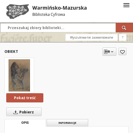
Wyszukiwanie zaawansowane
?
OBIEKT
Pokaż treść
Pobierz
OPIS
INFORMACJE