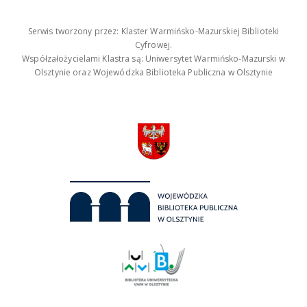
Serwis tworzony przez: Klaster Warmińsko-Mazurskiej Biblioteki
Cyfrowej.
Współzałożycielami Klastra są: Uniwersytet Warmińsko-Mazurski w
Olsztynie oraz Wojewódzka Biblioteka Publiczna w Olsztynie