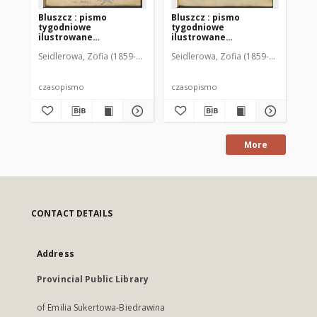
Bluszcz : pismo
Bluszcz : pismo
Bl
tygodniowe
tygodniowe
ty
ilustrowane
ilustrowane
il
poświęcone sprawom
poświęcone sprawom
po
Seidlerowa, Zofia (1859-1919). Red. i Wyd.
Seidlerowa, Zofia (1859-1919). Red. 
Sei
kobiecym, 1912 R. 48, nr
kobiecym, 1912 R. 48, nr
kob
1
2
3
czasopismo
czasopismo
cz
More
CONTACT DETAILS
Address
Provincial Public Library
of Emilia Sukertowa-Biedrawina