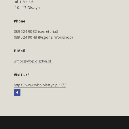
ul. 1 Maja 5
10-117 Olsztyn
Phone
089 524 90 32 (secretariat)
089 524 90 48 (Regional Workshop)
E-Mail
wmbc@wbp.olsztyn.pl
Visit us!
https://www.wbp.olsztyn.pl/