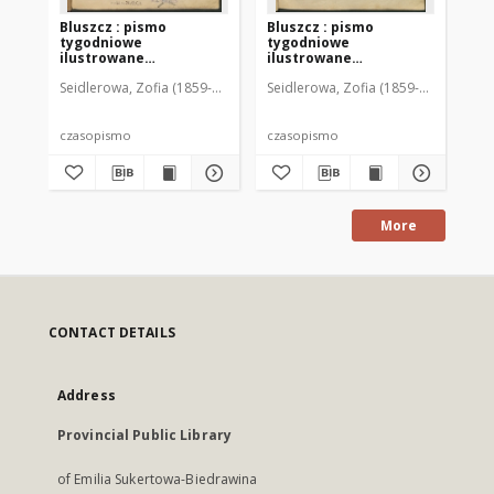
Bluszcz : pismo
Bluszcz : pismo
Bl
tygodniowe
tygodniowe
ty
ilustrowane
ilustrowane
il
poświęcone sprawom
poświęcone sprawom
po
Seidlerowa, Zofia (1859-1919). Red. i Wyd.
Seidlerowa, Zofia (1859-1919). Red. 
Sei
kobiecym, 1912 R. 48, nr
kobiecym, 1912 R. 48, nr
kob
1
2
3
czasopismo
czasopismo
cz
More
CONTACT DETAILS
Address
Provincial Public Library
of Emilia Sukertowa-Biedrawina