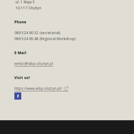
ul. 1 Maja 5
10-117 Olsztyn
Phone
089 524 90 32 (secretariat)
089 524 90 48 (Regional Workshop)
E-Mail
wmbc@wbp.olsztyn.pl
Visit us!
https://www.wbp.olsztyn.pl/