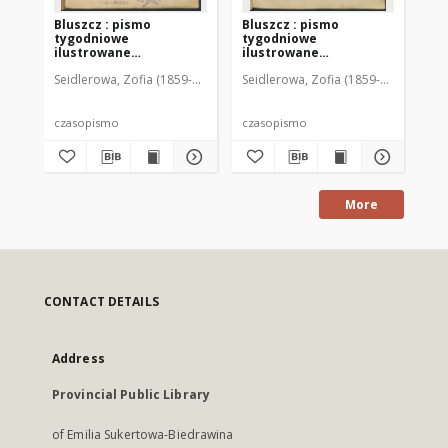
Bluszcz : pismo
Bluszcz : pismo
Bl
tygodniowe
tygodniowe
ty
ilustrowane
ilustrowane
il
poświęcone sprawom
poświęcone sprawom
po
Seidlerowa, Zofia (1859-1919). Red. i Wyd.
Seidlerowa, Zofia (1859-1919). Red. 
Sei
kobiecym, 1912 R. 48, nr
kobiecym, 1912 R. 48, nr
kob
1
2
3
czasopismo
czasopismo
cz
More
CONTACT DETAILS
Address
Provincial Public Library
of Emilia Sukertowa-Biedrawina