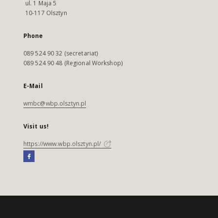
ul. 1 Maja 5
10-117 Olsztyn
Phone
089 524 90 32 (secretariat)
089 524 90 48 (Regional Workshop)
E-Mail
wmbc@wbp.olsztyn.pl
Visit us!
https://www.wbp.olsztyn.pl/