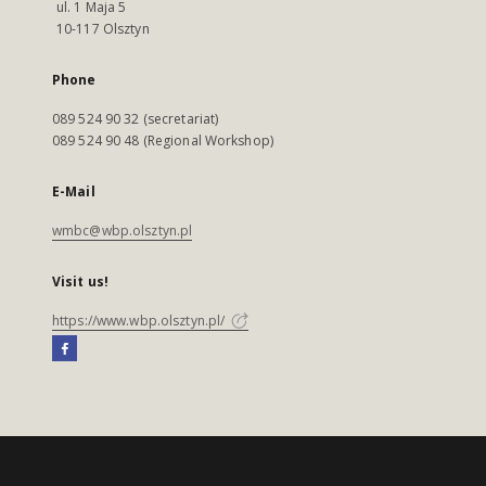
ul. 1 Maja 5
10-117 Olsztyn
Phone
089 524 90 32 (secretariat)
089 524 90 48 (Regional Workshop)
E-Mail
wmbc@wbp.olsztyn.pl
Visit us!
https://www.wbp.olsztyn.pl/