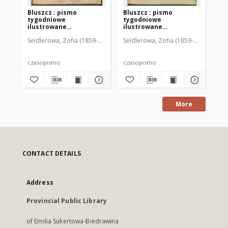
Bluszcz : pismo
Bluszcz : pismo
Bl
tygodniowe
tygodniowe
ty
ilustrowane
ilustrowane
il
poświęcone sprawom
poświęcone sprawom
po
Seidlerowa, Zofia (1859-1919). Red. i Wyd.
Seidlerowa, Zofia (1859-1919). Red. 
Sei
kobiecym, 1912 R. 48, nr
kobiecym, 1912 R. 48, nr
kob
1
2
3
czasopismo
czasopismo
cz
More
CONTACT DETAILS
Address
Provincial Public Library
of Emilia Sukertowa-Biedrawina