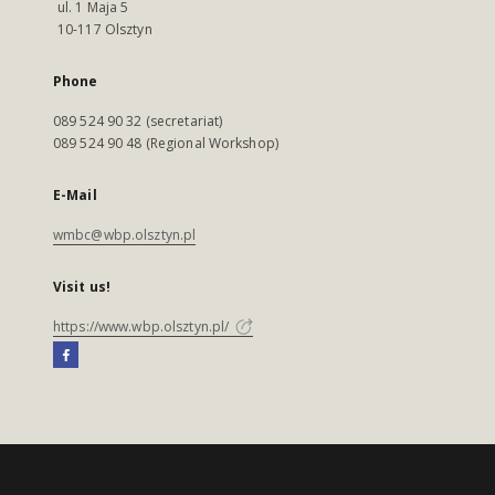
ul. 1 Maja 5
10-117 Olsztyn
Phone
089 524 90 32 (secretariat)
089 524 90 48 (Regional Workshop)
E-Mail
wmbc@wbp.olsztyn.pl
Visit us!
https://www.wbp.olsztyn.pl/