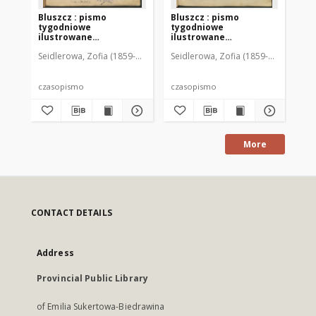
Bluszcz : pismo
Bluszcz : pismo
Bl
tygodniowe
tygodniowe
ty
ilustrowane
ilustrowane
il
poświęcone sprawom
poświęcone sprawom
po
Seidlerowa, Zofia (1859-1919). Red. i Wyd.
Seidlerowa, Zofia (1859-1919). Red. 
Sei
kobiecym, 1912 R. 48, nr
kobiecym, 1912 R. 48, nr
kob
1
2
3
czasopismo
czasopismo
cz
More
CONTACT DETAILS
Address
Provincial Public Library
of Emilia Sukertowa-Biedrawina