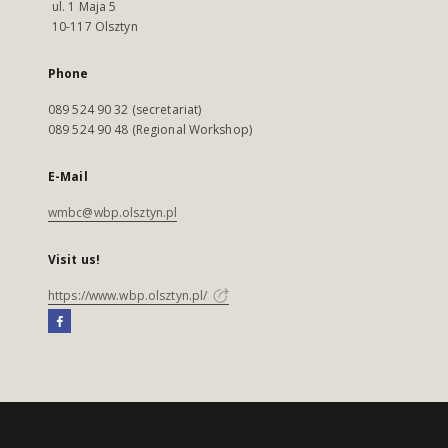
ul. 1 Maja 5
10-117 Olsztyn
Phone
089 524 90 32 (secretariat)
089 524 90 48 (Regional Workshop)
E-Mail
wmbc@wbp.olsztyn.pl
Visit us!
https://www.wbp.olsztyn.pl/