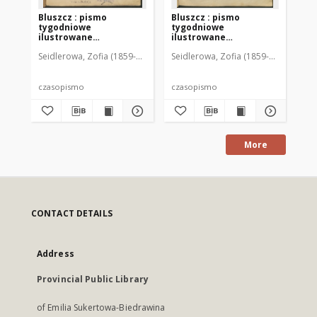
Bluszcz : pismo
Bluszcz : pismo
Bl
tygodniowe
tygodniowe
ty
ilustrowane
ilustrowane
il
poświęcone sprawom
poświęcone sprawom
po
Seidlerowa, Zofia (1859-1919). Red. i Wyd.
Seidlerowa, Zofia (1859-1919). Red. 
Sei
kobiecym, 1912 R. 48, nr
kobiecym, 1912 R. 48, nr
kob
1
2
3
czasopismo
czasopismo
cz
More
CONTACT DETAILS
Address
Provincial Public Library
of Emilia Sukertowa-Biedrawina