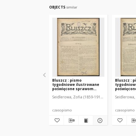
OBJECTS
similar
Bluszcz : pismo
Bluszcz : 
tygodniowe ilustrowane
tygodniow
poświęcone sprawom
poświęcon
kobiecym, 1912 R. 48, nr 1
kobiecym, 1
Seidlerowa, Zofia (1859-1919). Red. i Wyd.
Seidlerowa, 
czasopismo
czasopismo