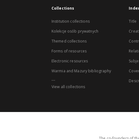
Collections
Inde
Institution collections
Title
Kolekcje osób prywatnych
Creat
Themed collections
Contr
Forms of resources
Relat
Electronic resources
Subje
Warmia and Mazury bibliography
Cove
...
Descr
View all collections
The co-founders of the