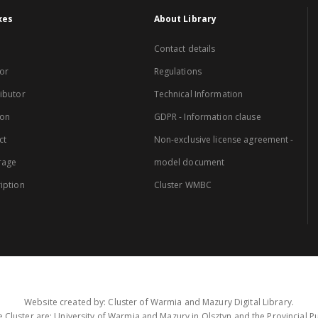
xes
About Library
Contact details
or
Regulations
ibutor
Technical Information
ion
GDPR - Information clause
ct
Non-exclusive license agreement -
rage
model document
iption
Cluster WMBC
Website created by: Cluster of Warmia and Mazury Digital Library.
 Cluster are: University of Warmia and Mazury in Olsztyn and the Provincial Pub