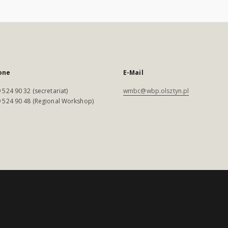
one
E-Mail
 524 90 32 (secretariat)
wmbc@wbp.olsztyn.pl
 524 90 48 (Regional Workshop)