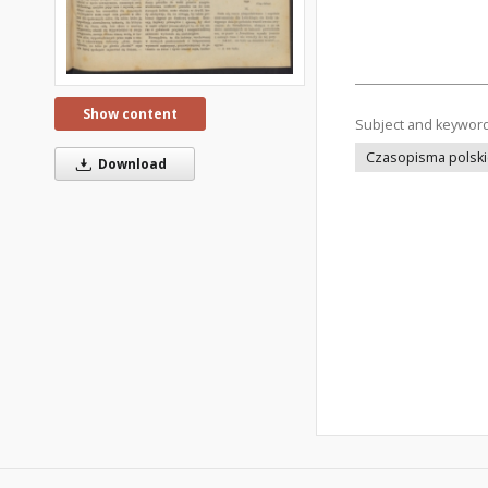
Show content
Subject and keywor
Czasopisma polsk
Download