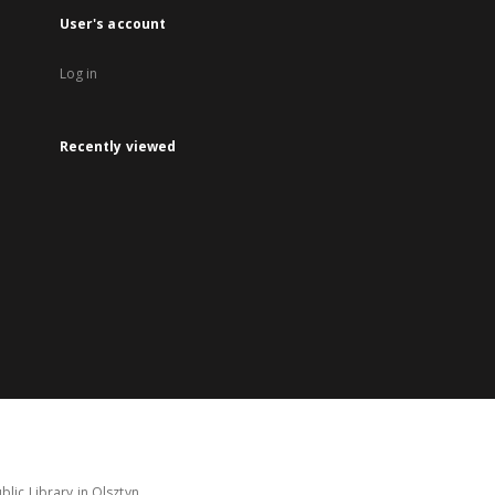
User's account
Log in
Recently viewed
lic Library in Olsztyn.