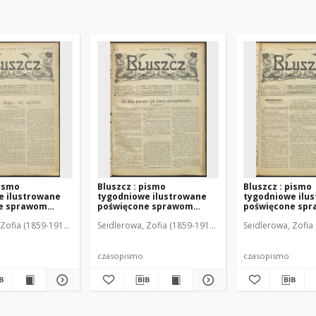
pismo
Bluszcz : pismo
Bluszcz : pismo
e ilustrowane
tygodniowe ilustrowane
tygodniowe ilu
e sprawom
poświęcone sprawom
poświęcone sp
912 R. 48, nr 2
kobiecym, 1912 R. 48, nr 3
kobiecym, 1912 R
Zofia (1859-1919). Red. i Wyd.
Seidlerowa, Zofia (1859-1919). Red. i Wyd.
Seidlerowa, Zofia 
czasopismo
czasopismo