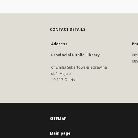
CONTACT DETAILS
Address
Ph
Provincial Public Library
089
089
of Emilia Sukertowa-Biedrawina
ul. 1 Maja 5
10-117 Olsztyn
SITEMAP
Main page