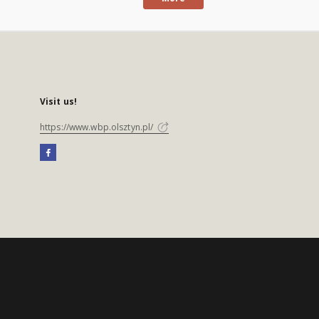
Visit us!
https://www.wbp.olsztyn.pl/