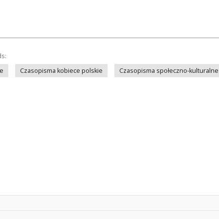
ds:
ie
Czasopisma kobiece polskie
Czasopisma społeczno-kulturalne