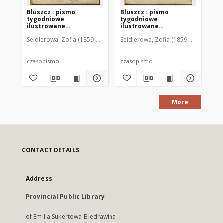
Bluszcz : pismo
Bluszcz : pismo
Bl
tygodniowe
tygodniowe
ty
ilustrowane
ilustrowane
il
poświęcone sprawom
poświęcone sprawom
po
Seidlerowa, Zofia (1859-1919). Red. i Wyd.
Seidlerowa, Zofia (1859-1919). Red. 
Sei
kobiecym, 1912 R. 48, nr
kobiecym, 1912 R. 48, nr
kob
1
2
3
czasopismo
czasopismo
cz
More
CONTACT DETAILS
Address
Provincial Public Library
of Emilia Sukertowa-Biedrawina