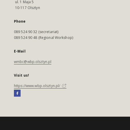
ul. 1 Maja 5
10-117 Olsztyn
Phone
089 524 90 32 (secretariat)
089 524 90 48 (Regional Workshop)
E-Mail
wmbc@wbp.olsztyn.pl
Visit us!
https://www.wbp.olsztyn.pl/