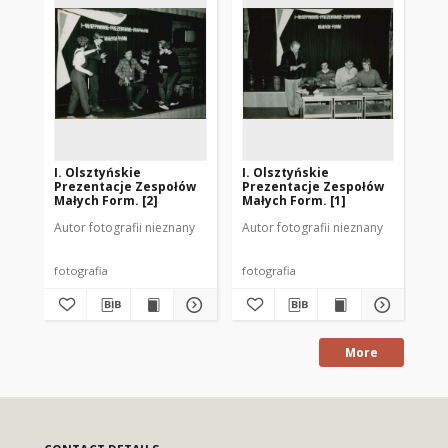
I. Olsztyńskie
I. Olsztyńskie
Bu
Prezentacje Zespołów
Prezentacje Zespołów
do
Małych Form. [2]
Małych Form. [1]
Autor fotografii nieznany
Autor fotografii nieznany
Aut
fotografia
fotografia
fot
More