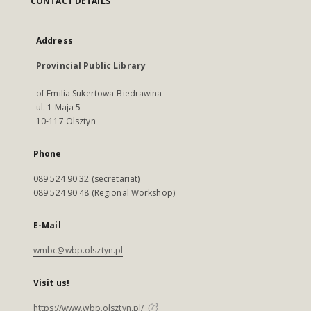
CONTACT DETAILS
Address
Provincial Public Library
of Emilia Sukertowa-Biedrawina
ul. 1 Maja 5
10-117 Olsztyn
Phone
089 524 90 32 (secretariat)
089 524 90 48 (Regional Workshop)
E-Mail
wmbc@wbp.olsztyn.pl
Visit us!
https://www.wbp.olsztyn.pl/