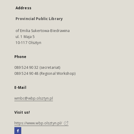
Address
Provincial Public Library
of Emilia Sukertowa-Biedrawina
ul. 1 Maja 5
10-117 Olsztyn
Phone
089 524 90 32 (secretariat)
089 524 90 48 (Regional Workshop)
E-Mail
wmbc@wbp.olsztyn.pl
Visit us!
https://www.wbp.olsztyn.pl/