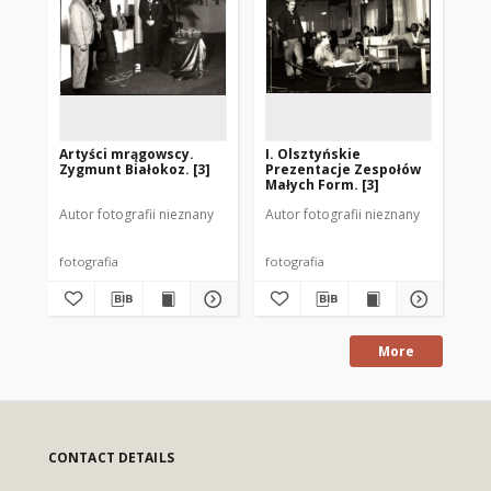
Artyści mrągowscy.
I. Olsztyńskie
Ar
Zygmunt Białokoz. [3]
Prezentacje Zespołów
Sta
Małych Form. [3]
Autor fotografii nieznany
Autor fotografii nieznany
Aut
fotografia
fotografia
fot
More
CONTACT DETAILS