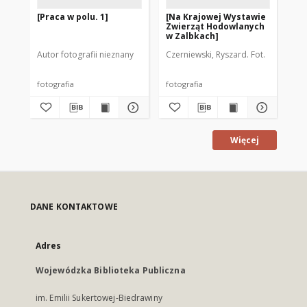
[Praca w polu. 1]
[Na Krajowej Wystawie
[Po
Zwierząt Hodowlanych
wo
w Zalbkach]
Autor fotografii nieznany
Czerniewski, Ryszard. Fot.
Cze
fotografia
fotografia
fot
Więcej
DANE KONTAKTOWE
Adres
Wojewódzka Biblioteka Publiczna
im. Emilii Sukertowej-Biedrawiny