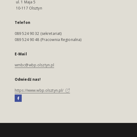
ul. 1 Maja 5
10-117 Olsztyn
Telefon
089 524 90 32 (sekretariat)
089 524 90 48 (Pracownia Regionalna)
E-Mail
wmbc@wbp.olsztyn.pl
Odwiedź nas!
https://www.wbp.olsztyn.pl/