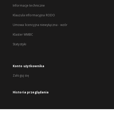
Informacje techniczne
Klauzula informacyjna RODO
Umowa licencyjna niewyłączna - wzór
Klaster WMBC
Statystyki
Konto użytkownika
Zaloguj się
Historia przeglądania