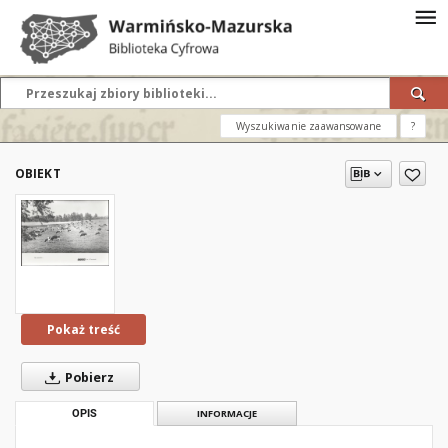
Wyszukiwanie zaawansowane
?
OBIEKT
Pokaż treść
Pobierz
OPIS
INFORMACJE