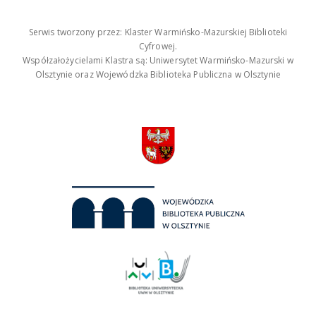
Serwis tworzony przez: Klaster Warmińsko-Mazurskiej Biblioteki
Cyfrowej.
Współzałożycielami Klastra są: Uniwersytet Warmińsko-Mazurski w
Olsztynie oraz Wojewódzka Biblioteka Publiczna w Olsztynie