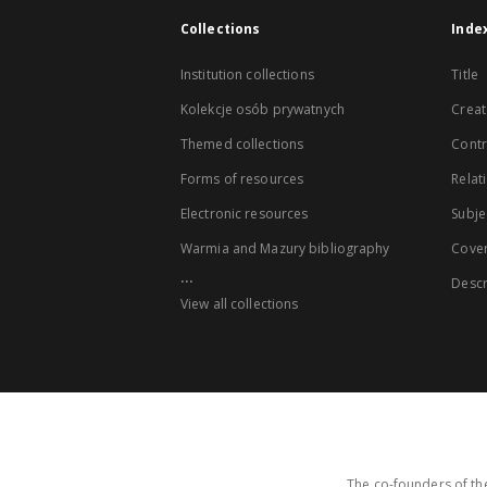
Collections
Inde
Institution collections
Title
Kolekcje osób prywatnych
Creat
Themed collections
Contr
Forms of resources
Relat
Electronic resources
Subje
Warmia and Mazury bibliography
Cove
...
Descr
View all collections
The co-founders of the