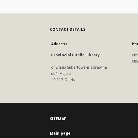
CONTACT DETAILS
Address
Ph
Provincial Public Library
089
089
of Emilia Sukertowa-Biedrawina
ul. 1 Maja 5
10-117 Olsztyn
SITEMAP
Main page