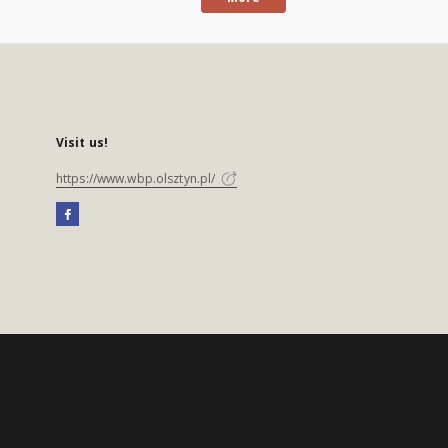
Visit us!
https://www.wbp.olsztyn.pl/