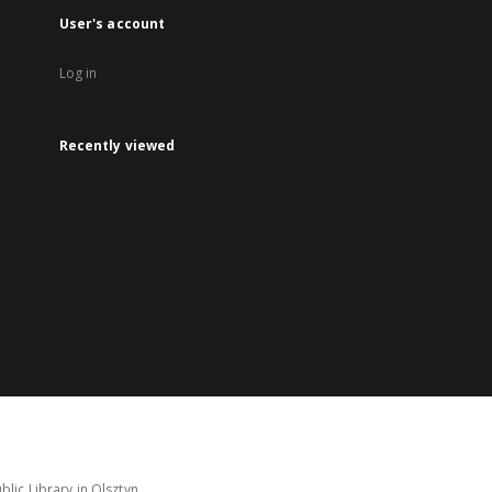
User's account
Log in
Recently viewed
lic Library in Olsztyn.