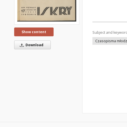
Show content
Subject and keywor
Czasopisma młodz
Download