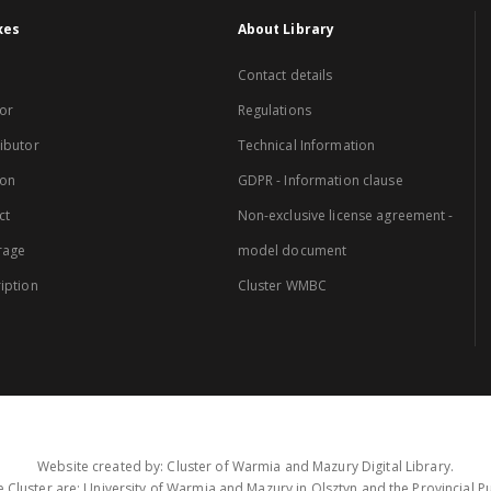
xes
About Library
Contact details
or
Regulations
ibutor
Technical Information
ion
GDPR - Information clause
ct
Non-exclusive license agreement -
rage
model document
iption
Cluster WMBC
Website created by: Cluster of Warmia and Mazury Digital Library.
 Cluster are: University of Warmia and Mazury in Olsztyn and the Provincial Pub