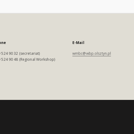
one
E-Mail
 524 90 32 (secretariat)
wmbc@wbp.olsztyn.pl
 524 90 48 (Regional Workshop)