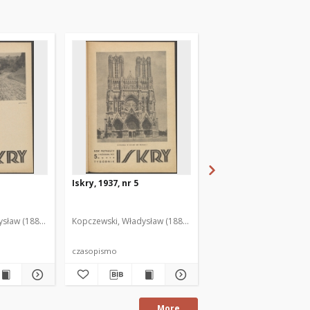
Iskry, 1937, nr 5
Iskry, 1937, nr 6
sław (1888-1969). Red. i Wyd.
Kopczewski, Władysław (1888-1969). Red. i Wyd.
Kopczewski, Władysław (
czasopismo
czasopismo
More