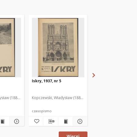
Iskry, 1937, nr 5
Iskry, 1937, nr 6
sław (1888-1969). Red. i Wyd.
Kopczewski, Władysław (1888-1969). Red. i Wyd.
Kopczewski, Władysław (
czasopismo
czasopismo
Więcej