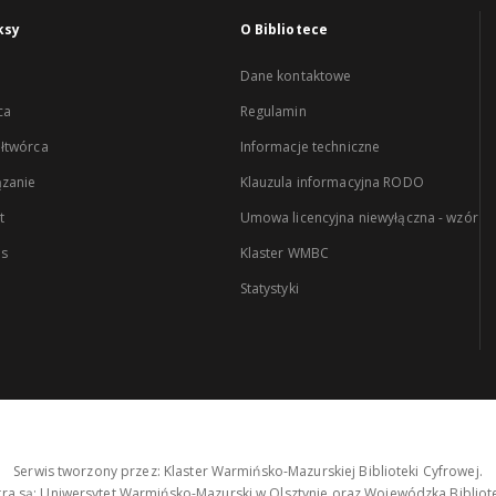
ksy
O Bibliotece
Dane kontaktowe
ca
Regulamin
łtwórca
Informacje techniczne
zanie
Klauzula informacyjna RODO
t
Umowa licencyjna niewyłączna - wzór
es
Klaster WMBC
Statystyki
Serwis tworzony przez: Klaster Warmińsko-Mazurskiej Biblioteki Cyfrowej.
tra są: Uniwersytet Warmińsko-Mazurski w Olsztynie oraz Wojewódzka Bibliote