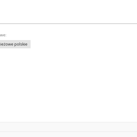
owe:
ieżowe polskie