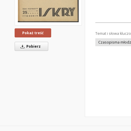
Pokaż treść
Temat i słowa klucz
Czasopisma młodz
Pobierz