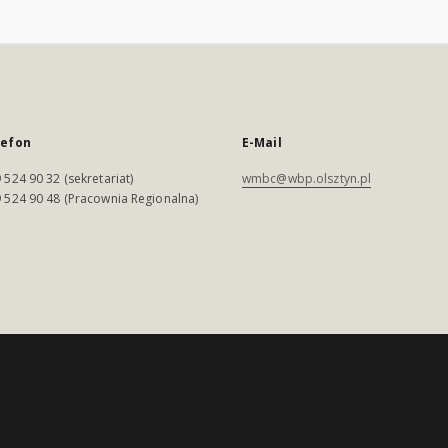
lefon
E-Mail
 524 90 32 (sekretariat)
wmbc@wbp.olsztyn.pl
 524 90 48 (Pracownia Regionalna)