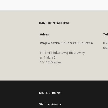
DANE KONTAKTOWE
Adres
Te
Wojewódzka Biblioteka Publiczna
089
089
im. Emilii Sukertowej-Biedrawiny
ul. 1 Maja 5
10-117 Olsztyn
MAPA STRONY
Strona główna