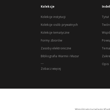
Kolekcje
Inde
Kolekcje instytucji
Tytuł
Kolekcje osób prywatnych
Twór
Kolekcje tematyczne
Wspó
Formy zbiorów
Powią
Zasoby elektroniczne
Tema
Bibliografia Warmii i Mazur
Zakr
...
Opis
Zobacz więcej
Współzałożycielami Klas