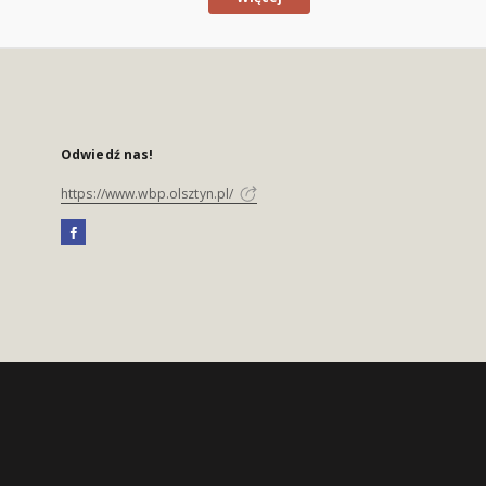
Odwiedź nas!
https://www.wbp.olsztyn.pl/