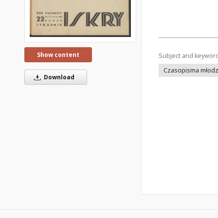
Show content
Subject and keywor
Czasopisma młodz
Download