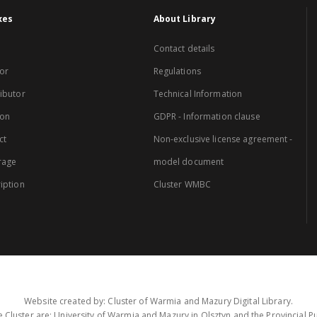
xes
About Library
Contact details
or
Regulations
ibutor
Technical Information
ion
GDPR - Information clause
ct
Non-exclusive license agreement -
rage
model document
iption
Cluster WMBC
Website created by: Cluster of Warmia and Mazury Digital Library.
 Cluster are: University of Warmia and Mazury in Olsztyn and the Provincial Pub