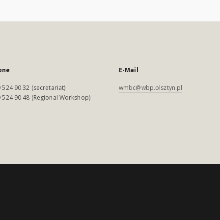
one
E-Mail
 524 90 32 (secretariat)
wmbc@wbp.olsztyn.pl
 524 90 48 (Regional Workshop)