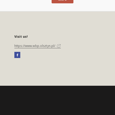
Visit us!
https://www.wbp.olsztyn.pl/