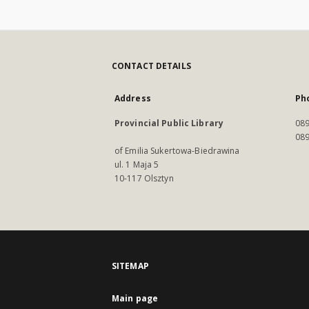
CONTACT DETAILS
Address
Ph
Provincial Public Library
089
089
of Emilia Sukertowa-Biedrawina
ul. 1 Maja 5
10-117 Olsztyn
SITEMAP
Main page