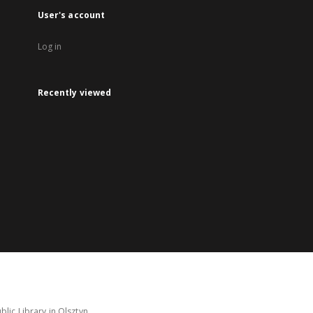
User's account
Log in
Recently viewed
lic Library in Olsztyn.