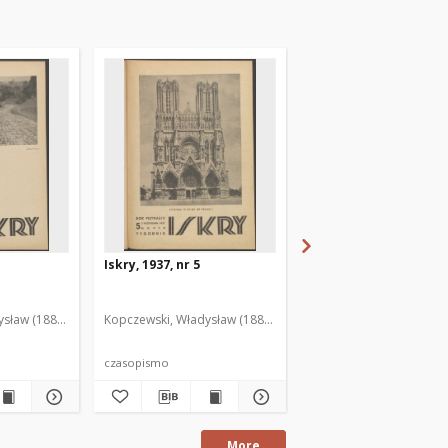
Iskry, 1937, nr 5
Iskry, 1937, nr 6
sław (1888-1969). Red. i Wyd.
Kopczewski, Władysław (1888-1969). Red. i Wyd.
Kopczewski, Władysław (
czasopismo
czasopismo
More