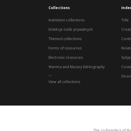
Collections
Inde
Institution collections
Title
Kolekcje osób prywatnych
Creat
Themed collections
Contr
Forms of resources
Relat
Electronic resources
Subje
Warmia and Mazury bibliography
Cove
...
Descr
View all collections
The co-founders of the