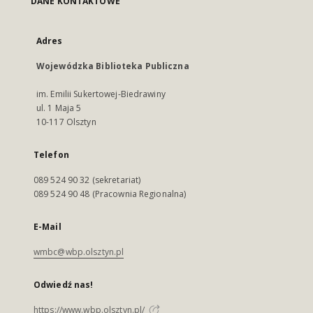
DANE KONTAKTOWE
Adres
Wojewódzka Biblioteka Publiczna
im. Emilii Sukertowej-Biedrawiny
ul. 1 Maja 5
10-117 Olsztyn
Telefon
089 524 90 32 (sekretariat)
089 524 90 48 (Pracownia Regionalna)
E-Mail
wmbc@wbp.olsztyn.pl
Odwiedź nas!
https://www.wbp.olsztyn.pl/