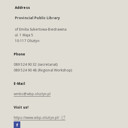
Address
Provincial Public Library
of Emilia Sukertowa-Biedrawina
ul. 1 Maja 5
10-117 Olsztyn
Phone
089 524 90 32 (secretariat)
089 524 90 48 (Regional Workshop)
E-Mail
wmbc@wbp.olsztyn.pl
Visit us!
https://www.wbp.olsztyn.pl/