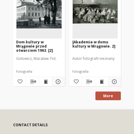
Dom kultury w
[Akademia w domu
I. 
Mrągowie przed
kultury w Mrągowie. 2]
Pr
otwarciem 1963. [2]
Ma
Gołowicz, Wacaław. Fot.
Autor fotografii nieznany
Aut
fotografia
fotografia
fot
More
CONTACT DETAILS