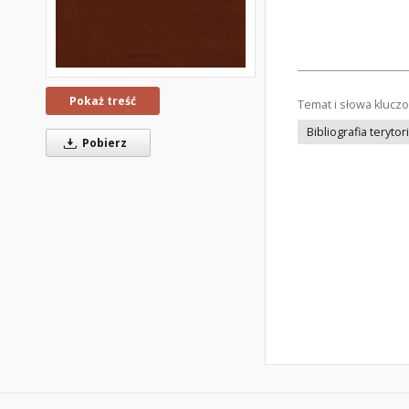
Pokaż treść
Temat i słowa klucz
Bibliografia terytor
Pobierz