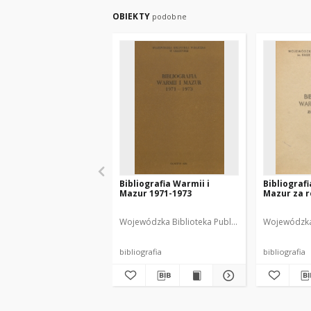
OBIEKTY
podobne
Bibliografia Warmii i
Bibliografi
Mazur 1971-1973
Mazur za r
Wojewódzka Biblioteka Publiczna w Olsztynie
Wojewódzka 
Wa
bibliografia
bibliografia