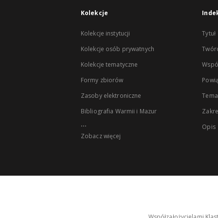
Kolekcje
Inde
Kolekcje instytucji
Tytuł
Kolekcje osób prywatnych
Twór
Kolekcje tematyczne
Wspó
Formy zbiorów
Powią
Zasoby elektroniczne
Tema
Bibliografia Warmii i Mazur
Zakr
...
Opis
Zobacz więcej
Współzałożycielami Klas