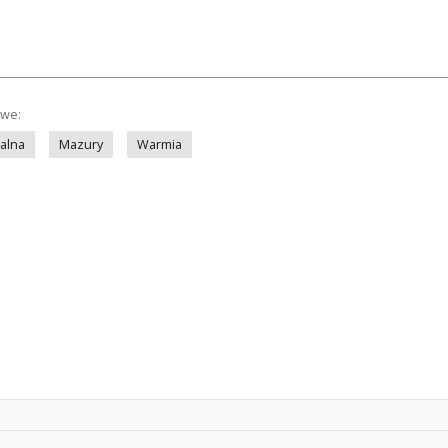
owe:
ialna
Mazury
Warmia