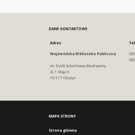
DANE KONTAKTOWE
Adres
Te
Wojewódzka Biblioteka Publiczna
089
089
im. Emilii Sukertowej-Biedrawiny
ul. 1 Maja 5
10-117 Olsztyn
MAPA STRONY
Strona główna