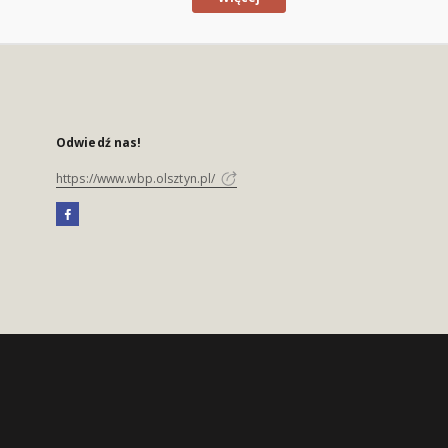
Odwiedź nas!
https://www.wbp.olsztyn.pl/