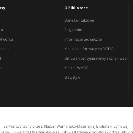
ksy
O Bibliotece
Dane kontaktowe
ca
Regulamin
łtwórca
Informacje techniczne
zanie
Klauzula informacyjna RODO
t
Umowa licencyjna niewyłączna - wzór
es
Klaster WMBC
Statystyki
Serwis tworzony przez: Klaster Warmińsko-Mazurskiej Biblioteki Cyfrowej.
tra są: Uniwersytet Warmińsko-Mazurski w Olsztynie oraz Wojewódzka Bibliote