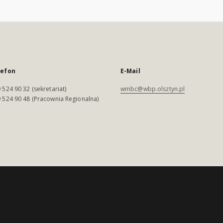
lefon
E-Mail
 524 90 32 (sekretariat)
wmbc@wbp.olsztyn.pl
 524 90 48 (Pracownia Regionalna)