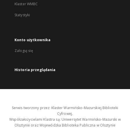
Klaster WMBC
Statystyki
Konto użytkownika
Zaloguj się
Historia przeglądania
Serwis tworzony przez: Klaster Warmińsko-Mazurskiej Biblioteki
Cyfrowej.
Współzałożycielami Klastra są: Uniwersytet Warmińsko-Mazurski w
Olsztynie oraz Wojewódzka Biblioteka Publiczna w Olsztynie