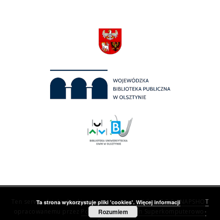
Ten serwis działa dzięki oprogramowaniu
dLibra 7.0.0-SNAPSHOT
Ta strona wykorzystuje pliki 'cookies'.
Więcej informacji
opracowanemu przez
Poznańskie Centrum Superkomputerowo-
Rozumiem