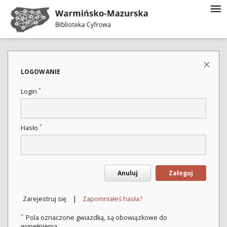
LOGOWANIE
*
Login
*
Hasło
Anuluj
Zaloguj
|
Zarejestruj się
Zapomniałeś hasła?
*
Pola oznaczone gwiazdką, są obowiązkowe do
wypełnienia.