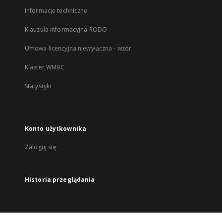
Informacje techniczne
Klauzula informacyjna RODO
Umowa licencyjna niewyłączna - wzór
Klaster WMBC
Statystyki
Konto użytkownika
Zaloguj się
Historia przeglądania