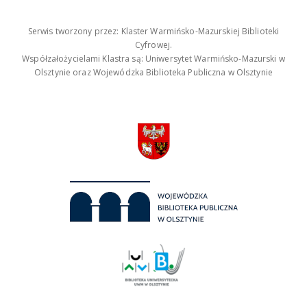
Serwis tworzony przez: Klaster Warmińsko-Mazurskiej Biblioteki
Cyfrowej.
Współzałożycielami Klastra są: Uniwersytet Warmińsko-Mazurski w
Olsztynie oraz Wojewódzka Biblioteka Publiczna w Olsztynie