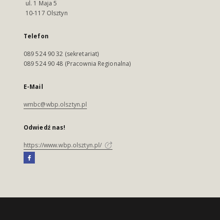
ul. 1 Maja 5
10-117 Olsztyn
Telefon
089 524 90 32 (sekretariat)
089 524 90 48 (Pracownia Regionalna)
E-Mail
wmbc@wbp.olsztyn.pl
Odwiedź nas!
https://www.wbp.olsztyn.pl/