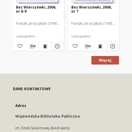
Bez Wierszówki, 2006,
Bez Wierszówki, 2006,
Be
nr 8-9
nr 7
nr 
Pantak, Jerzy Jakub (1945- ). Red.
Pantak, Jerzy Jakub (1945- ). Red.
Pan
czasopismo
czasopismo
cz
Więcej
DANE KONTAKTOWE
Adres
Wojewódzka Biblioteka Publiczna
im. Emilii Sukertowej-Biedrawiny