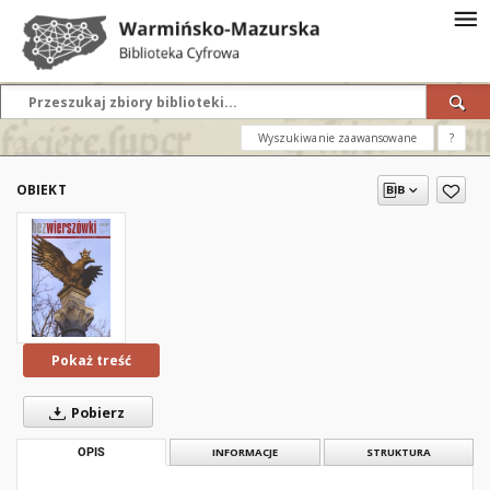
Wyszukiwanie zaawansowane
?
OBIEKT
Pokaż treść
Pobierz
OPIS
INFORMACJE
STRUKTURA