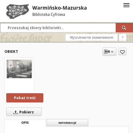
Wyszukiwanie zaawansowane
?
OBIEKT
Pokaż treść
Pobierz
OPIS
INFORMACJE