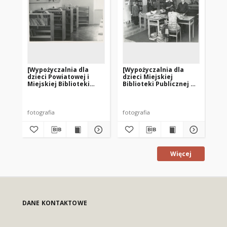
[Wypożyczalnia dla
[Wypożyczalnia dla
[Cz
dzieci Powiatowej i
dzieci Miejskiej
do
Miejskiej Biblioteki
Biblioteki Publicznej w
Mie
Publicznej w Kętrzynie]
Kętrzynie]
Pu
2]
fotografia
fotografia
fot
Więcej
DANE KONTAKTOWE