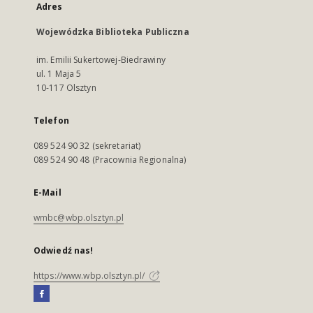
Adres
Wojewódzka Biblioteka Publiczna
im. Emilii Sukertowej-Biedrawiny
ul. 1 Maja 5
10-117 Olsztyn
Telefon
089 524 90 32 (sekretariat)
089 524 90 48 (Pracownia Regionalna)
E-Mail
wmbc@wbp.olsztyn.pl
Odwiedź nas!
https://www.wbp.olsztyn.pl/