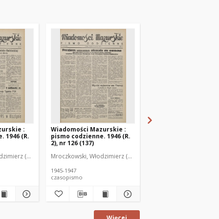
urskie :
Wiadomości Mazurskie :
Wiadomości Mazurski
. 1946 (R.
pismo codzienne. 1946 (R.
pismo codzienne. 1946
2), nr 126 (137)
2), nr 127 (138)
zimierz (1902-1971). Redaktor
Mroczkowski, Włodzimierz (1902-1971). Redaktor
Mroczkowski, Włodzimie
1945-1947
1945-1947
czasopismo
czasopismo
Więcej