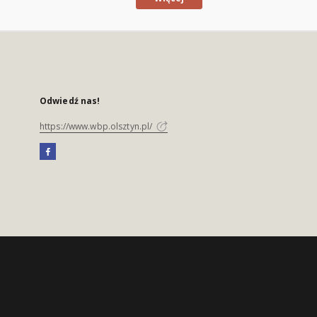
Odwiedź nas!
https://www.wbp.olsztyn.pl/