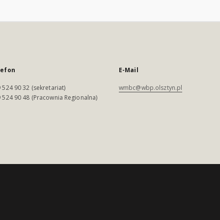
lefon
E-Mail
 524 90 32 (sekretariat)
wmbc@wbp.olsztyn.pl
 524 90 48 (Pracownia Regionalna)