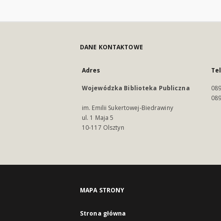
DANE KONTAKTOWE
Adres
Te
Wojewódzka Biblioteka Publiczna
089
089
im. Emilii Sukertowej-Biedrawiny
ul. 1 Maja 5
10-117 Olsztyn
MAPA STRONY
Strona główna