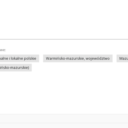
owe:
lne i lokalne polskie
Warmińsko-mazurskie, województwo
Mazu
mińsko-mazurskie)