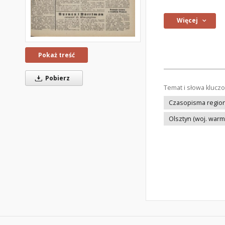
Więcej
Pokaż treść
Pobierz
Temat i słowa klucz
Czasopisma regiona
Olsztyn (woj. war