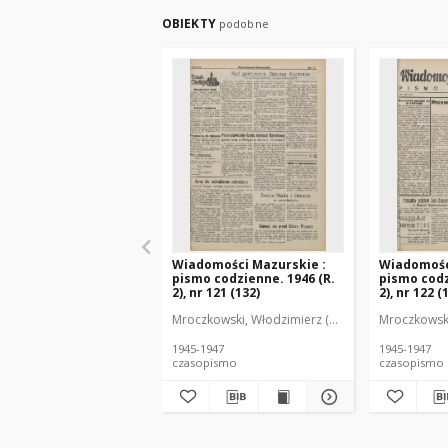
OBIEKTY
podobne
Wiadomości Mazurskie :
Wiadomośc
pismo codzienne. 1946 (R.
pismo codz
2), nr 121 (132)
2), nr 122 (
Mroczkowski, Włodzimierz (1902-1971). Redakto
Mroczkowski
1945-1947
1945-1947
czasopismo
czasopismo