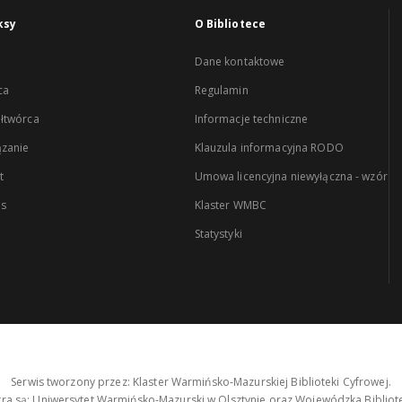
ksy
O Bibliotece
Dane kontaktowe
ca
Regulamin
łtwórca
Informacje techniczne
zanie
Klauzula informacyjna RODO
t
Umowa licencyjna niewyłączna - wzór
es
Klaster WMBC
Statystyki
Serwis tworzony przez: Klaster Warmińsko-Mazurskiej Biblioteki Cyfrowej.
tra są: Uniwersytet Warmińsko-Mazurski w Olsztynie oraz Wojewódzka Bibliote