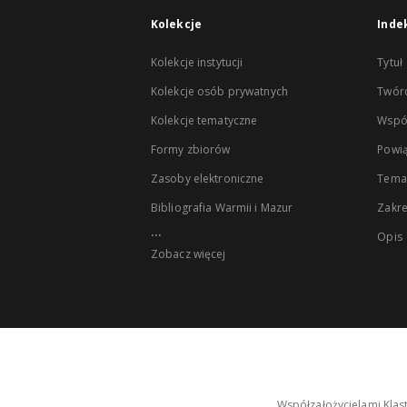
Kolekcje
Inde
Kolekcje instytucji
Tytuł
Kolekcje osób prywatnych
Twór
Kolekcje tematyczne
Wspó
Formy zbiorów
Powią
Zasoby elektroniczne
Tema
Bibliografia Warmii i Mazur
Zakr
...
Opis
Zobacz więcej
Współzałożycielami Klas