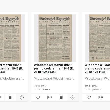
i Mazurskie :
Wiadomości Mazurskie :
Wiadomości Maz
ienne. 1946 (R.
pismo codzienne. 1946 (R.
pismo codzienne
133)
2), nr 124 (135)
2), nr 125 (136)
r
, Włodzimierz (1902-1971). Redaktor
Mroczkowski, Włodzimierz (1902-1971). Redaktor
Mroczkowski, Włod
1945-1947
1945-1947
czasopismo
czasopismo