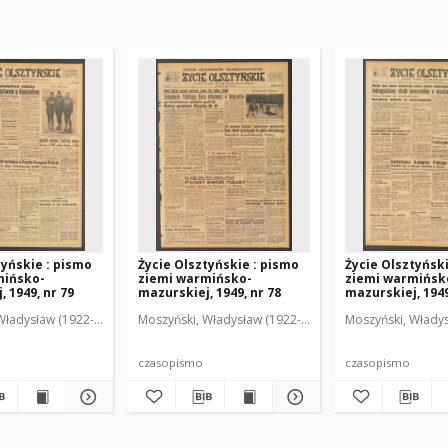
tyńskie : pismo
Życie Olsztyńskie : pismo
Życie Olsztyńsk
mińsko-
ziemi warmińsko-
ziemi warmińsk
 1949, nr 79
mazurskiej, 1949, nr 78
mazurskiej, 1949
Władysław (1922-2001). Red.
wski, Włodzimierz (1902-1971). Red.
Moszyński, Władysław (1922-2001). Red.
Mroczkowski, Włodzimierz (1902-1971). Red.
Osiecki, Andrzej. Red.
Moszyński, Władys
Mroczkowski, 
Osiec
czasopismo
czasopismo