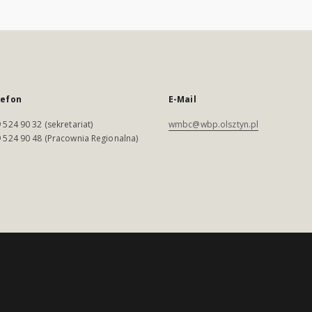
lefon
E-Mail
 524 90 32 (sekretariat)
wmbc@wbp.olsztyn.pl
 524 90 48 (Pracownia Regionalna)