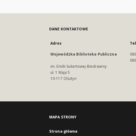
DANE KONTAKTOWE
Adres
Te
Wojewódzka Biblioteka Publiczna
089
089
im. Emilii Sukertowej-Biedrawiny
ul. 1 Maja 5
10-117 Olsztyn
MAPA STRONY
Strona główna