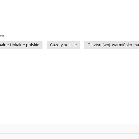
owe:
lne i lokalne polskie
Gazety polskie
Olsztyn (woj. warmińsko-ma