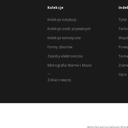
Kolekcje
Inde
Kolekcje instytucji
Tytuł
Kolekcje osób prywatnych
Twór
Kolekcje tematyczne
Wspó
Formy zbiorów
Powią
Zasoby elektroniczne
Tema
Bibliografia Warmii i Mazur
Zakr
...
Opis
Zobacz więcej
Współzałożycielami Klas