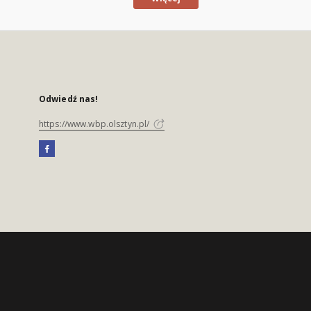
Odwiedź nas!
https://www.wbp.olsztyn.pl/