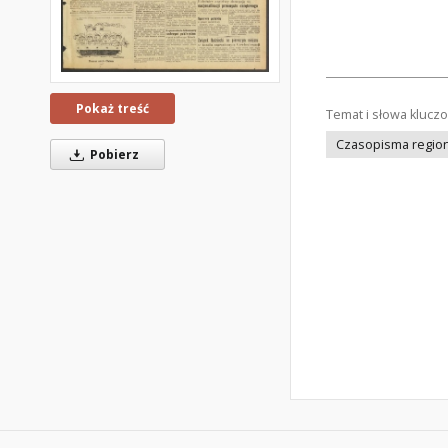
Pokaż treść
Temat i słowa klucz
Czasopisma regiona
Pobierz