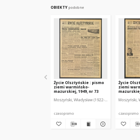
OBIEKTY
podobne
Życie Olsztyńskie : pismo
Życie Olsz
ziemi warmińsko-
ziemi war
mazurskiej, 1949, nr 73
mazurskiej,
Moszyński, Władysław (1922-2001). Red.
Moszyński, 
Mroczko
czasopismo
czasopismo