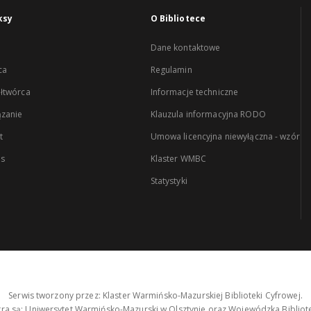
ksy
O Bibliotece
Dane kontaktowe
ca
Regulamin
łtwórca
Informacje techniczne
zanie
Klauzula informacyjna RODO
t
Umowa licencyjna niewyłączna - wzór
es
Klaster WMBC
Statystyki
Serwis tworzony przez: Klaster Warmińsko-Mazurskiej Biblioteki Cyfrowej.
tra są: Uniwersytet Warmińsko-Mazurski w Olsztynie oraz Wojewódzka Bibliote