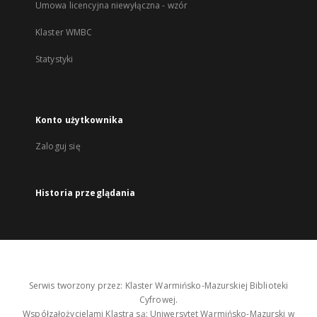
Umowa licencyjna niewyłączna - wzór
Klaster WMBC
Statystyki
Konto użytkownika
Zaloguj się
Historia przeglądania
Serwis tworzony przez: Klaster Warmińsko-Mazurskiej Biblioteki
Cyfrowej.
Współzałożycielami Klastra są: Uniwersytet Warmińsko-Mazurski w