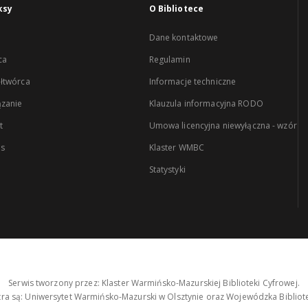
ksy
O Bibliotece
Dane kontaktowe
ca
Regulamin
łtwórca
Informacje techniczne
zanie
Klauzula informacyjna RODO
t
Umowa licencyjna niewyłączna - wzór
es
Klaster WMBC
Statystyki
Serwis tworzony przez: Klaster Warmińsko-Mazurskiej Biblioteki Cyfrowej.
tra są: Uniwersytet Warmińsko-Mazurski w Olsztynie oraz Wojewódzka Bibliote