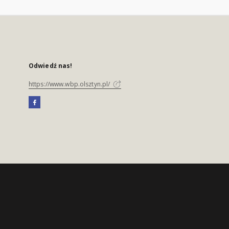
Odwiedź nas!
https://www.wbp.olsztyn.pl/