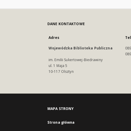
DANE KONTAKTOWE
Adres
Te
Wojewódzka Biblioteka Publiczna
089
089
im. Emilii Sukertowej-Biedrawiny
ul. 1 Maja 5
10-117 Olsztyn
MAPA STRONY
Strona główna