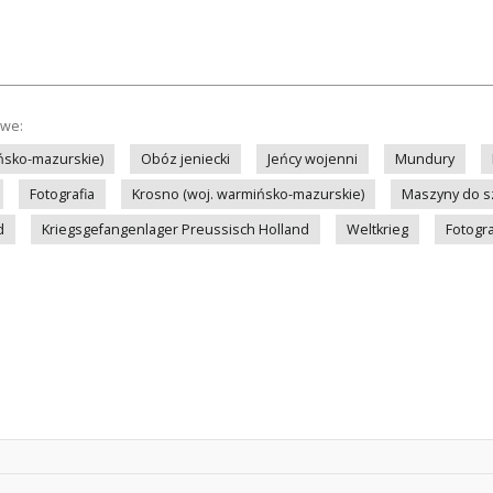
owe:
ińsko-mazurskie)
Obóz jeniecki
Jeńcy wojenni
Mundury
Fotografia
Krosno (woj. warmińsko-mazurskie)
Maszyny do s
d
Kriegsgefangenlager Preussisch Holland
Weltkrieg
Fotogra