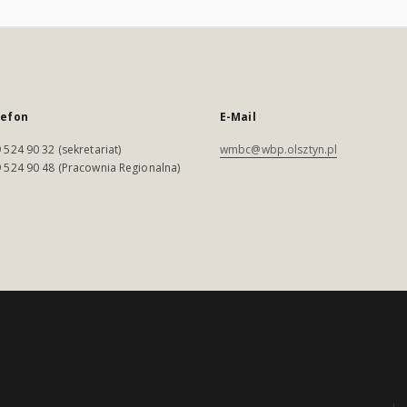
lefon
E-Mail
 524 90 32 (sekretariat)
wmbc@wbp.olsztyn.pl
 524 90 48 (Pracownia Regionalna)