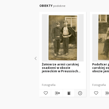
OBIEKTY
podobne
Żołnierze armii carskiej
Podoficer 
osadzeni w obozie
carskiej o
jenieckim w Preussisch
obozie jen
Holland (Pasłęk).
Preussisch
(Pasłęk).
Fotografia
Fotografia