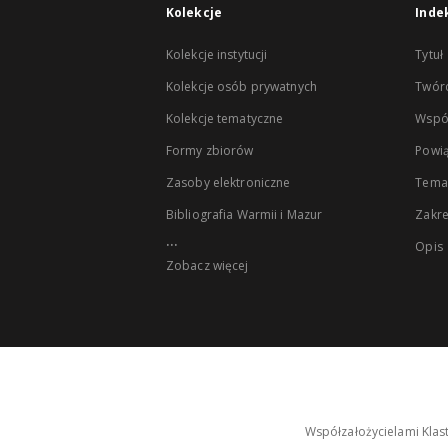
Kolekcje
Inde
Kolekcje instytucji
Tytuł
Kolekcje osób prywatnych
Twór
Kolekcje tematyczne
Wspó
Formy zbiorów
Powią
Zasoby elektroniczne
Tema
Bibliografia Warmii i Mazur
Zakr
...
Opis
Zobacz więcej
Współzałożycielami Klas