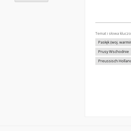
Temat i słowa klucz
Pasłęk (woj. warm
Prusy Wschodnie
Preussisch Hollan