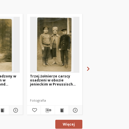
sadzony w
Trzej żołnierze carscy
Władysław Sienicki –
m w
osadzeni w obozie
podoficer wojska
and
jenieckim w Preussisch
carskiego w obozie w
Holland (Pasłęk)
Preussisch Holland
(Pasłęk)
Fotografia
Fotografia
Więcej