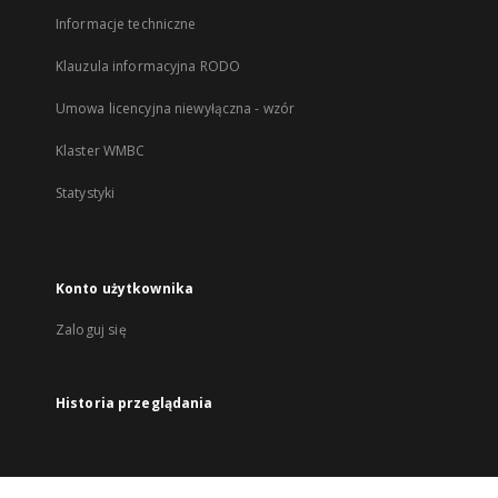
Informacje techniczne
Klauzula informacyjna RODO
Umowa licencyjna niewyłączna - wzór
Klaster WMBC
Statystyki
Konto użytkownika
Zaloguj się
Historia przeglądania