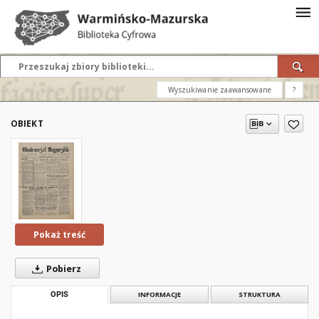
Wyszukiwanie zaawansowane
?
OBIEKT
Pokaż treść
Pobierz
OPIS
INFORMACJE
STRUKTURA