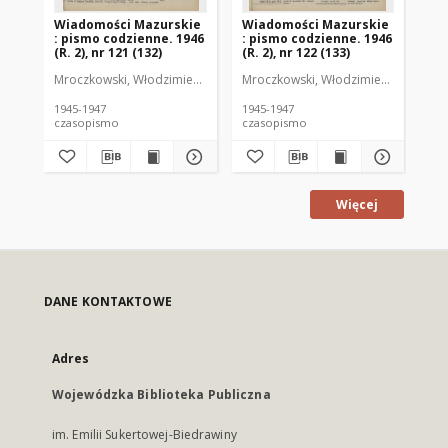
Wiadomości Mazurskie
Wiadomości Mazurskie
Wi
: pismo codzienne. 1946
: pismo codzienne. 1946
: 
(R. 2), nr 121 (132)
(R. 2), nr 122 (133)
(R.
Mroczkowski, Włodzimierz (1902-1971). Redaktor
Mroczkowski, Włodzimierz (1902-197
Mro
1945-1947
1945-1947
194
czasopismo
czasopismo
cz
Więcej
DANE KONTAKTOWE
Adres
Wojewódzka Biblioteka Publiczna
im. Emilii Sukertowej-Biedrawiny