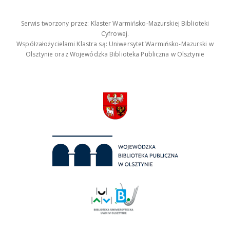
Serwis tworzony przez: Klaster Warmińsko-Mazurskiej Biblioteki
Cyfrowej.
Współzałożycielami Klastra są: Uniwersytet Warmińsko-Mazurski w
Olsztynie oraz Wojewódzka Biblioteka Publiczna w Olsztynie