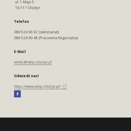
ul. 1 Maja 5
10-117 Olsztyn
Telefon
089 524 90 32 (sekretariat)
089 524 90 48 (Pracownia Regionalna)
E-Mail
wmbc@wbp.olsztyn.pl
Odwiedź nas!
https://www.wbp.olsztyn.pl/