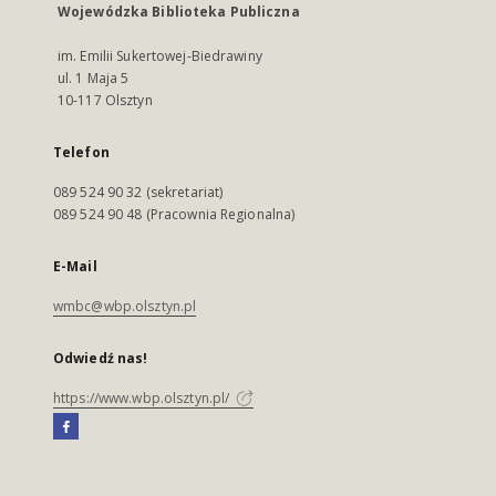
Wojewódzka Biblioteka Publiczna
im. Emilii Sukertowej-Biedrawiny
ul. 1 Maja 5
10-117 Olsztyn
Telefon
089 524 90 32 (sekretariat)
089 524 90 48 (Pracownia Regionalna)
E-Mail
wmbc@wbp.olsztyn.pl
Odwiedź nas!
https://www.wbp.olsztyn.pl/