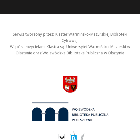
Serwis tworzony przez: Klaster Warmińsko-Mazurskiej Biblioteki
Cyfrowej.
Współzałożycielami Klastra są: Uniwersytet Warmińsko-Mazurski w
Olsztynie oraz Wojewódzka Biblioteka Publiczna w Olsztynie