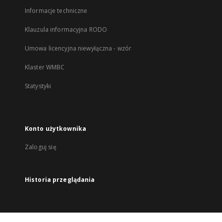
Informacje techniczne
Klauzula informacyjna RODO
Umowa licencyjna niewyłączna - wzór
Klaster WMBC
Statystyki
Konto użytkownika
Zaloguj się
Historia przeglądania