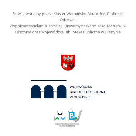
Serwis tworzony przez: Klaster Warmińsko-Mazurskiej Biblioteki
Cyfrowej.
Współzałożycielami Klastra są: Uniwersytet Warmińsko-Mazurski w
Olsztynie oraz Wojewódzka Biblioteka Publiczna w Olsztynie