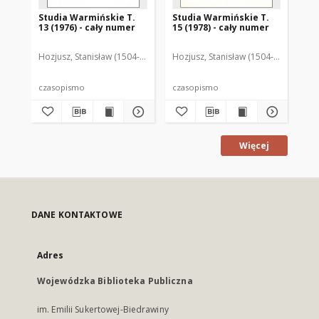
Studia Warmińskie T.
Studia Warmińskie T.
St
13 (1976) - cały numer
15 (1978) - cały numer
mo
zj
ch
Hozjusz, Stanisław (1504-1579)
Szorc, Alojzy (1935-2010). Redaktor
Hozjusz, Stanisław (1504-1579)
Szor
Hoz
czasopismo
czasopismo
art
Więcej
DANE KONTAKTOWE
Adres
Wojewódzka Biblioteka Publiczna
im. Emilii Sukertowej-Biedrawiny