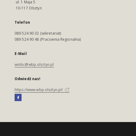
ul. 1 Maja 5
10-117 Olsztyn
Telefon
089 524 90 32 (sekretariat)
089 524 90 48 (Pracownia Regionalna)
E-Mail
wmbc@wbp.olsztyn.pl
Odwiedź nas!
https://www.wbp.olsztyn.pl/