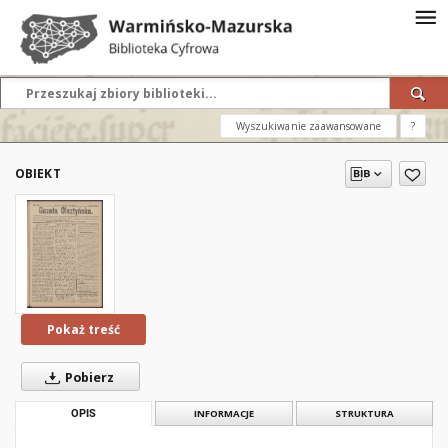
Wyszukiwanie zaawansowane
?
OBIEKT
Pokaż treść
Pobierz
OPIS
INFORMACJE
STRUKTURA