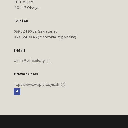
ul. 1 Maja 5
10-117 Olsztyn
Telefon
089 524 90 32 (sekretariat)
089 524 90 48 (Pracownia Regionalna)
E-Mail
wmbc@wbp.olsztyn.pl
Odwiedź nas!
https://www.wbp.olsztyn.pl/