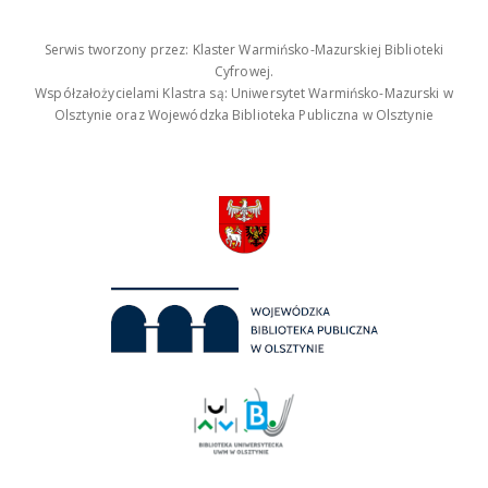
Serwis tworzony przez: Klaster Warmińsko-Mazurskiej Biblioteki
Cyfrowej.
Współzałożycielami Klastra są: Uniwersytet Warmińsko-Mazurski w
Olsztynie oraz Wojewódzka Biblioteka Publiczna w Olsztynie