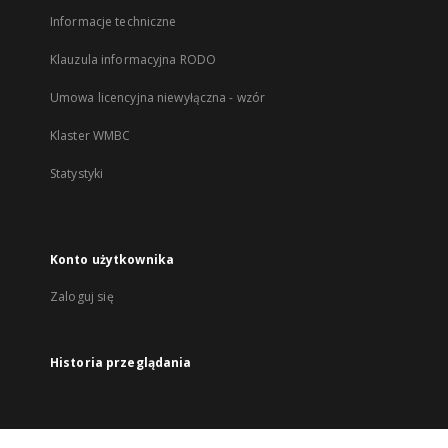
Informacje techniczne
Klauzula informacyjna RODO
Umowa licencyjna niewyłączna - wzór
Klaster WMBC
Statystyki
Konto użytkownika
Zaloguj się
Historia przeglądania