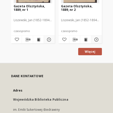
Gazeta Olsztyńska,
Gazeta Olsztyńska,
Ga
1889, nr 1
1889, nr 2
188
Liszewski, Jan (1852-1894). Red.
Liszewski, Jan (1852-1894). Red.
Lis
czasopismo
czasopismo
cz
Więcej
DANE KONTAKTOWE
Adres
Wojewódzka Biblioteka Publiczna
im. Emilii Sukertowej-Biedrawiny