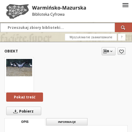
Wyszukiwanie zaawansowane
?
OBIEKT
Pokaż treść
Pobierz
OPIS
INFORMACJE