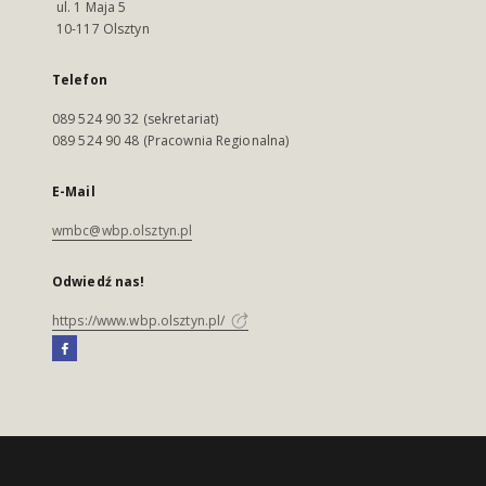
ul. 1 Maja 5
10-117 Olsztyn
Telefon
089 524 90 32 (sekretariat)
089 524 90 48 (Pracownia Regionalna)
E-Mail
wmbc@wbp.olsztyn.pl
Odwiedź nas!
https://www.wbp.olsztyn.pl/