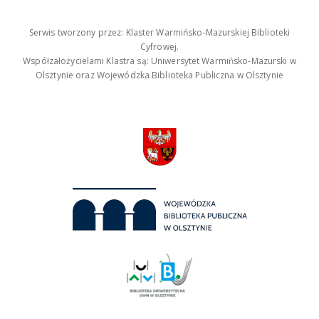
Serwis tworzony przez: Klaster Warmińsko-Mazurskiej Biblioteki
Cyfrowej.
Współzałożycielami Klastra są: Uniwersytet Warmińsko-Mazurski w
Olsztynie oraz Wojewódzka Biblioteka Publiczna w Olsztynie