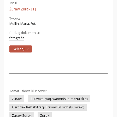
Tytuł:
Żuraw Żurek [1].
Twórca:
Mellin, Maria. Fot.
Rodzaj dokumentu:
fotografia
Więcej
Temat i słowa kluczowe:
Żuraw
Bukwałd (woj. warmińsko-mazurskie)
Ośrodek Rehabilitacji Ptaków Dzikich (Bukwałd)
Żuraw Żurek
Żurek