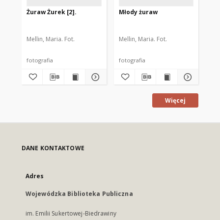
Żuraw Żurek [2].
Młody żuraw
Łab
Mellin, Maria. Fot.
Mellin, Maria. Fot.
Mel
fotografia
fotografia
fot
Więcej
DANE KONTAKTOWE
Adres
Wojewódzka Biblioteka Publiczna
im. Emilii Sukertowej-Biedrawiny