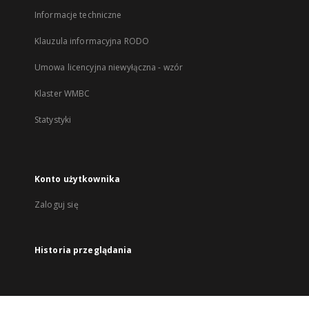
Informacje techniczne
Klauzula informacyjna RODO
Umowa licencyjna niewyłączna - wzór
Klaster WMBC
Statystyki
Konto użytkownika
Zaloguj się
Historia przeglądania