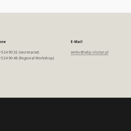
one
E-Mail
 524 90 32 (secretariat)
wmbc@wbp.olsztyn.pl
 524 90 48 (Regional Workshop)