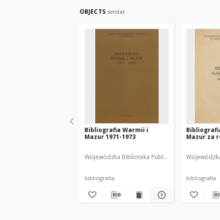
OBJECTS
similar
Bibliografia Warmii i
Bibliografi
Mazur 1971-1973
Mazur za r
Wojewódzka Biblioteka Publiczna w Olsztynie
Wojewódzka 
Wa
bibliografia
bibliografia