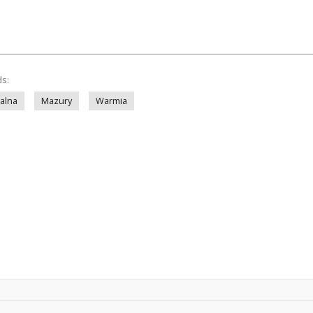
ds:
ialna
Mazury
Warmia