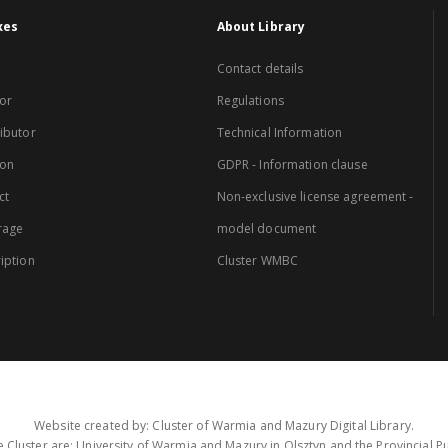
xes
About Library
Contact details
or
Regulations
ibutor
Technical Information
ion
GDPR - Information clause
ct
Non-exclusive license agreement -
rage
model document
iption
Cluster WMBC
Website created by: Cluster of Warmia and Mazury Digital Library.
 Cluster are: University of Warmia and Mazury in Olsztyn and the Provincial Pub