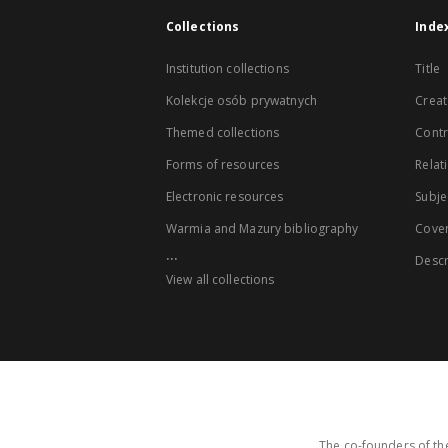
Collections
Inde
Institution collections
Title
Kolekcje osób prywatnych
Creat
Themed collections
Contr
Forms of resources
Relat
Electronic resources
Subje
Warmia and Mazury bibliography
Cove
...
Descr
View all collections
The co-founders of the