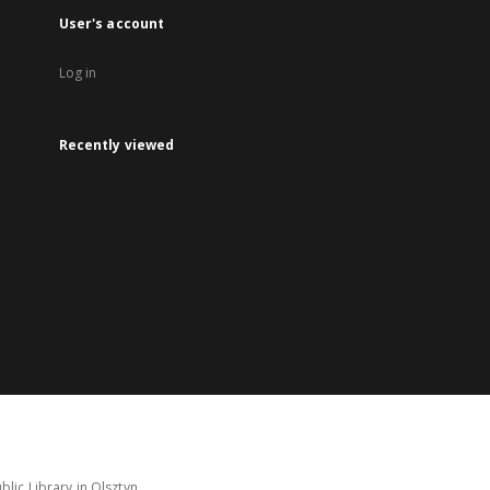
User's account
Log in
Recently viewed
lic Library in Olsztyn.