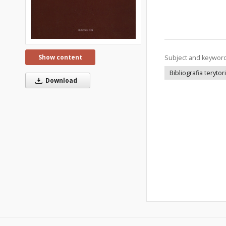
Show content
Subject and keywor
Bibliografia terytor
Download