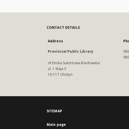
CONTACT DETAILS
Address
Ph
Provincial Public Library
089
089
of Emilia Sukertowa-Biedrawina
ul. 1 Maja 5
10-117 Olsztyn
SITEMAP
Main page