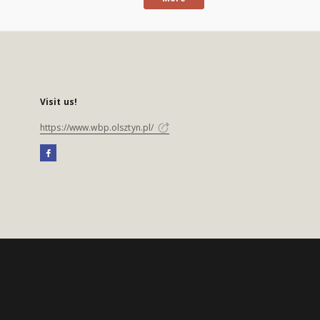
Visit us!
https://www.wbp.olsztyn.pl/