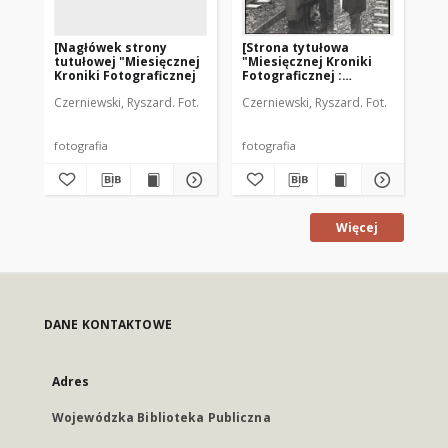
[Nagłówek strony
[Strona tytułowa
[S
tutułowej "Miesięcznej
"Miesięcznej Kroniki
"M
Kroniki Fotograficznej
Fotograficznej :
Fot
województwo
wo
Czerniewski, Ryszard. Fot.
Czerniewski, Ryszard. Fot.
Cze
olsztyńskie" nr 12/79]
ols
fotografia
fotografia
fot
Więcej
DANE KONTAKTOWE
Adres
Wojewódzka Biblioteka Publiczna