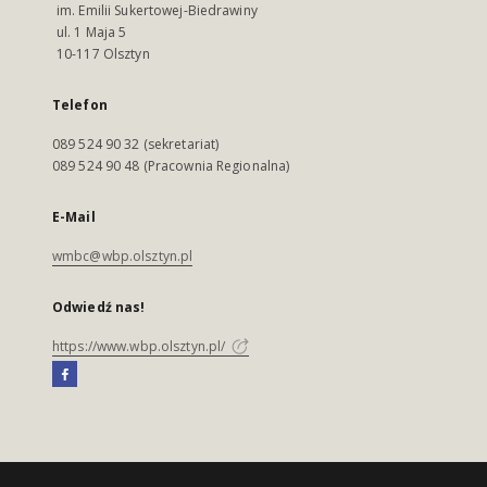
im. Emilii Sukertowej-Biedrawiny
ul. 1 Maja 5
10-117 Olsztyn
Telefon
089 524 90 32 (sekretariat)
089 524 90 48 (Pracownia Regionalna)
E-Mail
wmbc@wbp.olsztyn.pl
Odwiedź nas!
https://www.wbp.olsztyn.pl/