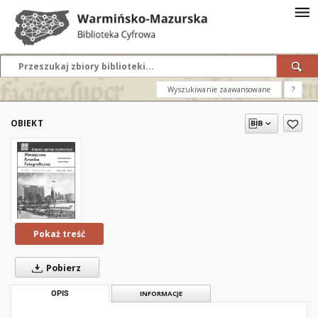
Wyszukiwanie zaawansowane
?
OBIEKT
Pokaż treść
Pobierz
OPIS
INFORMACJE