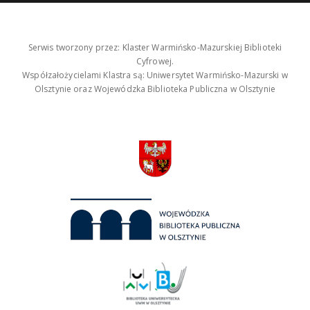
Serwis tworzony przez: Klaster Warmińsko-Mazurskiej Biblioteki
Cyfrowej.
Współzałożycielami Klastra są: Uniwersytet Warmińsko-Mazurski w
Olsztynie oraz Wojewódzka Biblioteka Publiczna w Olsztynie