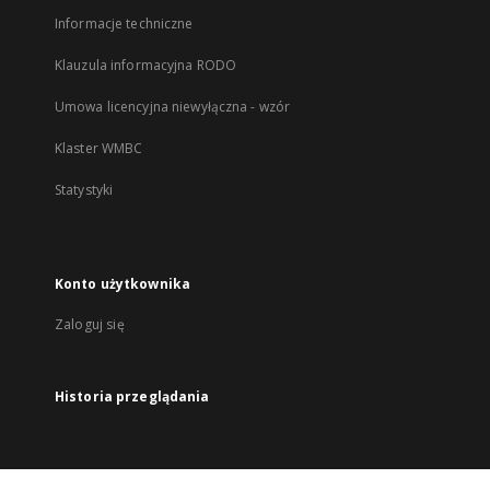
Informacje techniczne
Klauzula informacyjna RODO
Umowa licencyjna niewyłączna - wzór
Klaster WMBC
Statystyki
Konto użytkownika
Zaloguj się
Historia przeglądania