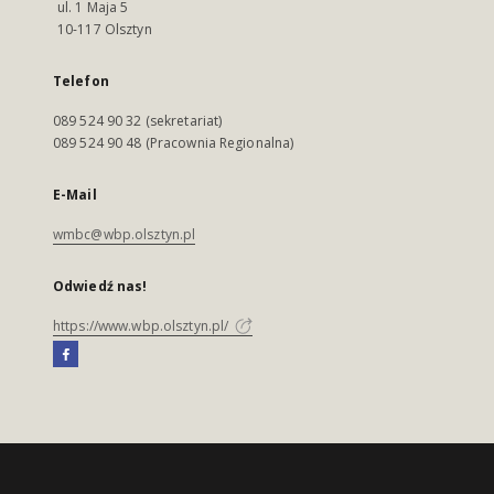
ul. 1 Maja 5
10-117 Olsztyn
Telefon
089 524 90 32 (sekretariat)
089 524 90 48 (Pracownia Regionalna)
E-Mail
wmbc@wbp.olsztyn.pl
Odwiedź nas!
https://www.wbp.olsztyn.pl/