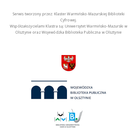
Serwis tworzony przez: Klaster Warmińsko-Mazurskiej Biblioteki
Cyfrowej.
Współzałożycielami Klastra są: Uniwersytet Warmińsko-Mazurski w
Olsztynie oraz Wojewódzka Biblioteka Publiczna w Olsztynie