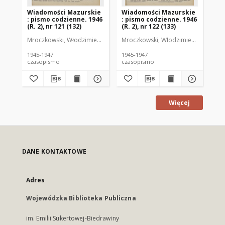
Wiadomości Mazurskie
Wiadomości Mazurskie
Wi
: pismo codzienne. 1946
: pismo codzienne. 1946
: 
(R. 2), nr 121 (132)
(R. 2), nr 122 (133)
(R.
Mroczkowski, Włodzimierz (1902-1971). Redaktor
Mroczkowski, Włodzimierz (1902-197
Mro
1945-1947
1945-1947
194
czasopismo
czasopismo
cz
Więcej
DANE KONTAKTOWE
Adres
Wojewódzka Biblioteka Publiczna
im. Emilii Sukertowej-Biedrawiny