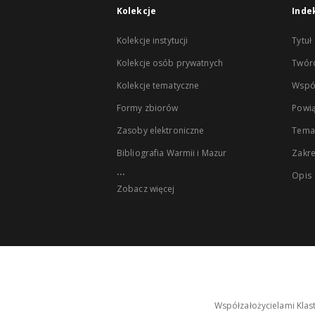
Kolekcje
Inde
Kolekcje instytucji
Tytuł
Kolekcje osób prywatnych
Twór
Kolekcje tematyczne
Wspó
Formy zbiorów
Powią
Zasoby elektroniczne
Tema
Bibliografia Warmii i Mazur
Zakr
...
Opis
Zobacz więcej
Współzałożycielami Klas