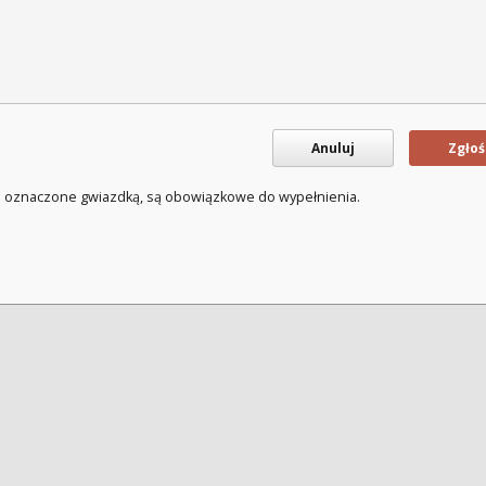
Anuluj
Zgłoś
a oznaczone gwiazdką, są obowiązkowe do wypełnienia.