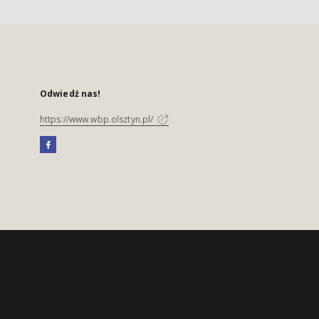
Odwiedź nas!
https://www.wbp.olsztyn.pl/