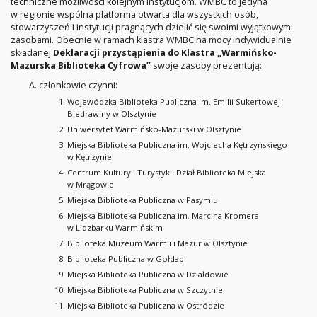
techniczne możliwości kolejnym instytucjom. WMBC to jedyna
w regionie wspólna platforma otwarta dla wszystkich osób,
stowarzyszeń i instytucji pragnących dzielić się swoimi wyjątkowymi
zasobami. Obecnie w ramach klastra WMBC na mocy indywidualnie
składanej
Deklaracji przystąpienia do Klastra „Warmińsko-
Mazurska Biblioteka Cyfrowa”
swoje zasoby prezentują:
członkowie czynni:
Wojewódzka Biblioteka Publiczna im. Emilii Sukertowej-
Biedrawiny w Olsztynie
Uniwersytet Warmińsko-Mazurski w Olsztynie
Miejska Biblioteka Publiczna im. Wojciecha Kętrzyńskiego
w Kętrzynie
Centrum Kultury i Turystyki. Dział Biblioteka Miejska
w Mrągowie
Miejska Biblioteka Publiczna w Pasymiu
Miejska Biblioteka Publiczna im. Marcina Kromera
w Lidzbarku Warmińskim
Biblioteka Muzeum Warmii i Mazur w Olsztynie
Biblioteka Publiczna w Gołdapi
Miejska Biblioteka Publiczna w Działdowie
Miejska Biblioteka Publiczna w Szczytnie
Miejska Biblioteka Publiczna w Ostródzie