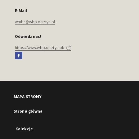
E-Mail
wmbc@wbp.olsztyn.pl
Odwiedź nas!
https://www.wbp.olsztyn.pl/
MAPA STRONY
Strona główna
Kolekcje