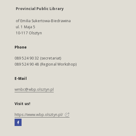
Provincial Public Library
of Emilia Sukertowa-Biedrawina
ul. 1 Maja 5
10-117 Olsztyn
Phone
089 524 90 32 (secretariat)
089 524 90 48 (Regional Workshop)
E-Mail
wmbc@wbp.olsztyn.pl
Visit us!
https://www.wbp.olsztyn.pl/