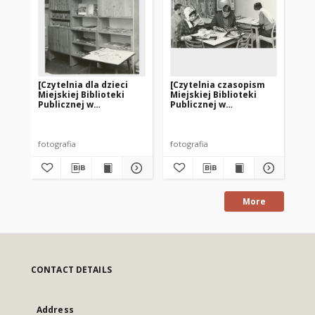
[Czytelnia dla dzieci
[Czytelnia czasopism
[Od
Miejskiej Biblioteki
Miejskiej Biblioteki
Wo
Publicznej w
Publicznej w
Mie
Bartoszycach. 2]
Bartoszycach]
Pu
pr
– f
fotografia
fotografia
fot
More
CONTACT DETAILS
Address