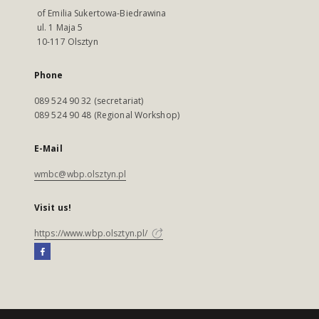
of Emilia Sukertowa-Biedrawina
ul. 1 Maja 5
10-117 Olsztyn
Phone
089 524 90 32 (secretariat)
089 524 90 48 (Regional Workshop)
E-Mail
wmbc@wbp.olsztyn.pl
Visit us!
https://www.wbp.olsztyn.pl/