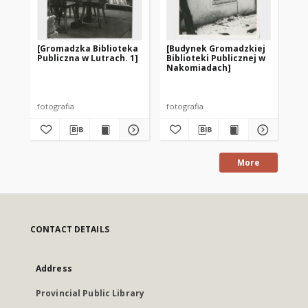
[Gromadzka Biblioteka
[Budynek Gromadzkiej
[Cz
Publiczna w Lutrach. 1]
Biblioteki Publicznej w
do
Nakomiadach]
Mie
Pu
fotografia
fotografia
fot
More
CONTACT DETAILS
Address
Provincial Public Library