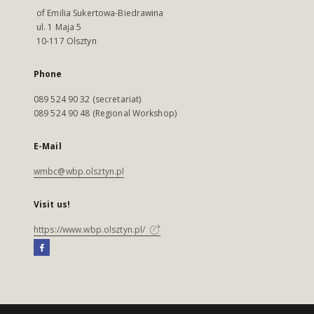
of Emilia Sukertowa-Biedrawina
ul. 1 Maja 5
10-117 Olsztyn
Phone
089 524 90 32 (secretariat)
089 524 90 48 (Regional Workshop)
E-Mail
wmbc@wbp.olsztyn.pl
Visit us!
https://www.wbp.olsztyn.pl/