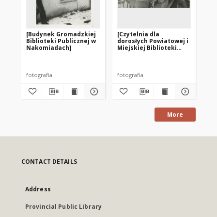
[Budynek Gromadzkiej
[Czytelnia dla
[Od
Biblioteki Publicznej w
dorosłych Powiatowej i
Wo
Nakomiadach]
Miejskiej Biblioteki
Mie
Publicznej w Pasłęku]
Pu
pr
– f
fotografia
fotografia
fot
More
CONTACT DETAILS
Address
Provincial Public Library