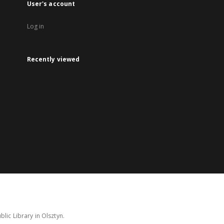
User's account
Log in
Recently viewed
lic Library in Olsztyn.