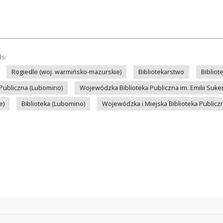
ds:
Rogiedle (woj. warmińsko-mazurskie)
Bibliotekarstwo
Bibliot
 Publiczna (Lubomino)
Wojewódzka Biblioteka Publiczna im. Emilii Suke
e)
Biblioteka (Lubomino)
Wojewódzka i Miejska Biblioteka Publiczn