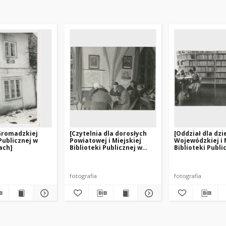
Gromadzkiej
[Czytelnia dla dorosłych
[Oddział dla dzi
Publicznej w
Powiatowej i Miejskiej
Wojewódzkiej i 
ach]
Biblioteki Publicznej w
Biblioteki Publi
Pasłęku]
Olsztynie przy u
Limanowskiego – 
fotografia
fotografia