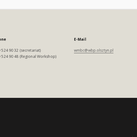
one
E-Mail
 524 90 32 (secretariat)
wmbc@wbp.olsztyn.pl
 524 90 48 (Regional Workshop)