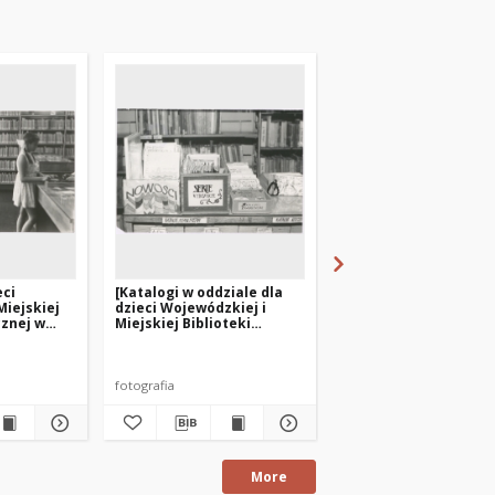
eci
[Katalogi w oddziale dla
[Oddział dla dzieci
Miejskiej
dzieci Wojewódzkiej i
Powiatowej i Miejskie
cznej w
Miejskiej Biblioteki
Biblioteki Publicznej
l.
Publicznej w Olsztynie
Biskupcu]
filia nr 3]
przy ul. Limanowskiego –
filia nr 3]
fotografia
fotografia
More