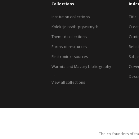
Collections
Inde
Institution collections
Title
Kolekcje osób prywatnych
Creat
Themed collections
Contr
Forms of resources
Relat
Electronic resources
Subje
Warmia and Mazury bibliography
Cove
...
Descr
View all collections
The co-founders of the