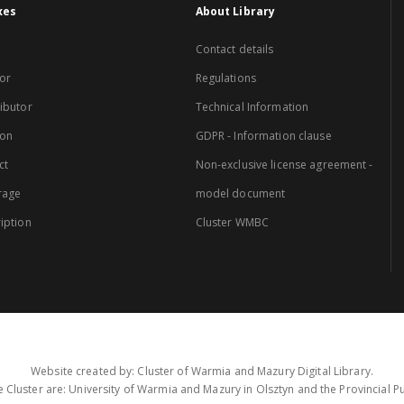
xes
About Library
Contact details
or
Regulations
ibutor
Technical Information
ion
GDPR - Information clause
ct
Non-exclusive license agreement -
rage
model document
iption
Cluster WMBC
Website created by: Cluster of Warmia and Mazury Digital Library.
 Cluster are: University of Warmia and Mazury in Olsztyn and the Provincial Pub