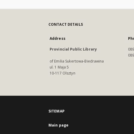
CONTACT DETAILS
Address
Ph
Provincial Public Library
089
089
of Emilia Sukertowa-Biedrawina
ul. 1 Maja 5
10-117 Olsztyn
SITEMAP
Main page