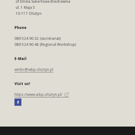
of Emilia Sukertowa-Biedrawina
ul. 1 Maja 5
10-117 Olsztyn
Phone
089 524 90 32 (secretariat)
089 524 90 48 (Regional Workshop)
E-Mail
wmbc@wbp.olsztyn.pl
Visit us!
https://www.wbp.olsztyn.pl/