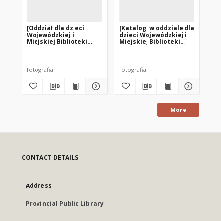
[Oddział dla dzieci
[Katalogi w oddziale dla
[Od
Wojewódzkiej i
dzieci Wojewódzkiej i
Po
Miejskiej Biblioteki
Miejskiej Biblioteki
Bib
Publicznej w Olsztynie
Publicznej w Olsztynie
Bi
przy ul. Limanowskiego
przy ul. Limanowskiego
– filia nr 3]
– filia nr 3]
fotografia
fotografia
fot
More
CONTACT DETAILS
Address
Provincial Public Library