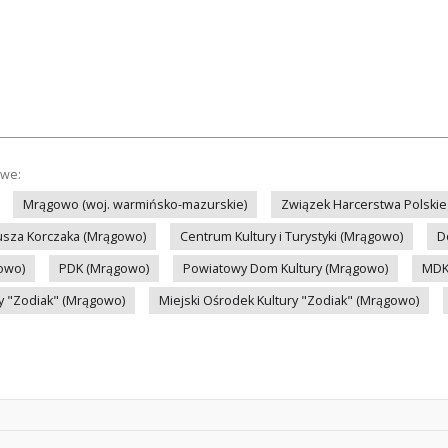
owe:
Mrągowo (woj. warmińsko-mazurskie)
Związek Harcerstwa Polski
nusza Korczaka (Mrągowo)
Centrum Kultury i Turystyki (Mrągowo)
D
owo)
PDK (Mrągowo)
Powiatowy Dom Kultury (Mrągowo)
MDK
ry "Zodiak" (Mrągowo)
Miejski Ośrodek Kultury "Zodiak" (Mrągowo)