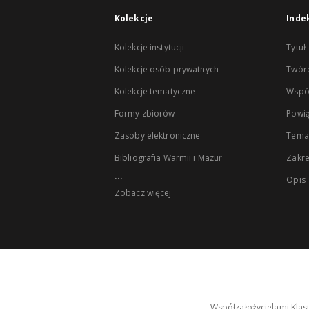
Kolekcje
Inde
Kolekcje instytucji
Tytuł
Kolekcje osób prywatnych
Twór
Kolekcje tematyczne
Wspó
Formy zbiorów
Powią
Zasoby elektroniczne
Tema
Bibliografia Warmii i Mazur
Zakr
...
Opis
Zobacz więcej
Współzałożycielami Klas