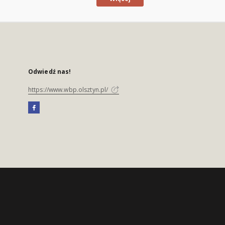
Odwiedź nas!
https://www.wbp.olsztyn.pl/