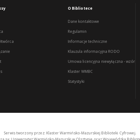
ksy
O Bibliotece
Dane kontaktowe
ca
Regulamin
łtwórca
Informacje techniczne
zanie
Klauzula informacyjna RODO
t
Umowa licencyjna niewyłączna - wzór
es
Klaster WMBC
Statystyki
Serwis tworzony przez: Klaster Warmińsko-Mazurskiej Biblioteki Cyfrowej.
tra są: Uniwersytet Warmińsko-Mazurski w Olsztynie oraz Wojewódzka Bibliote