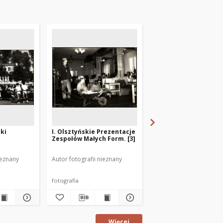
nki
I. Olsztyńskie Prezentacje
Harcmistrz Jan Gudel
Zespołów Małych Form. [3]
ieznany
Autor fotografii nieznany
Autor fotografii nieznan
fotografia
fotografia
Więcej