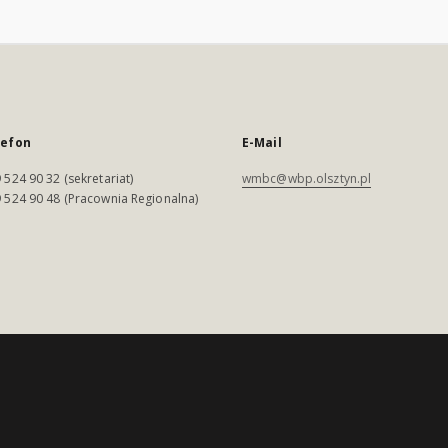
lefon
E-Mail
 524 90 32 (sekretariat)
wmbc@wbp.olsztyn.pl
 524 90 48 (Pracownia Regionalna)