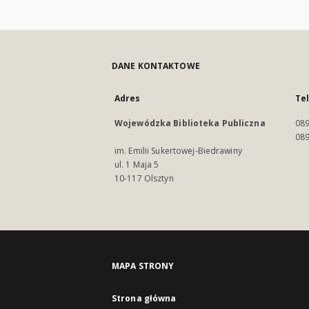
DANE KONTAKTOWE
Adres
Te
Wojewódzka Biblioteka Publiczna
089
089
im. Emilii Sukertowej-Biedrawiny
ul. 1 Maja 5
10-117 Olsztyn
MAPA STRONY
Strona główna