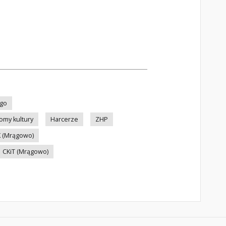
ego
omy kultury
Harcerze
ZHP
 (Mrągowo)
CKiT (Mrągowo)