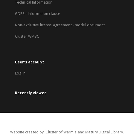
Technical Information
GDPR - Information clause
Non-exclusive license agreement - model document
Cluster WMBC
User's account
Log in
Recently viewed
Website created by: Cluster of Warmia and Mazury Digital Library.