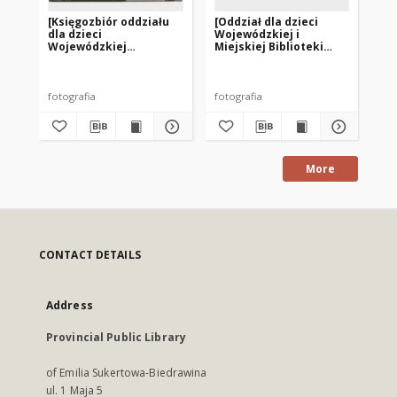
[Księgozbiór oddziału
[Oddział dla dzieci
[Ka
dla dzieci
Wojewódzkiej i
dz
Wojewódzkiej
Miejskiej Biblioteki
Mie
Biblioteki Publicznej w
Publicznej w Olsztynie
Pu
Olsztynie przy ul.
przy ul. Limanowskiego
pr
Boenigka – filia nr 20]
– filia nr 3]
– f
fotografia
fotografia
fot
More
CONTACT DETAILS
Address
Provincial Public Library
of Emilia Sukertowa-Biedrawina
ul. 1 Maja 5