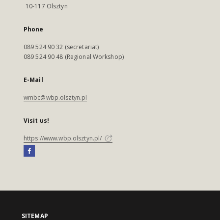
10-117 Olsztyn
Phone
089 524 90 32 (secretariat)
089 524 90 48 (Regional Workshop)
E-Mail
wmbc@wbp.olsztyn.pl
Visit us!
https://www.wbp.olsztyn.pl/
SITEMAP