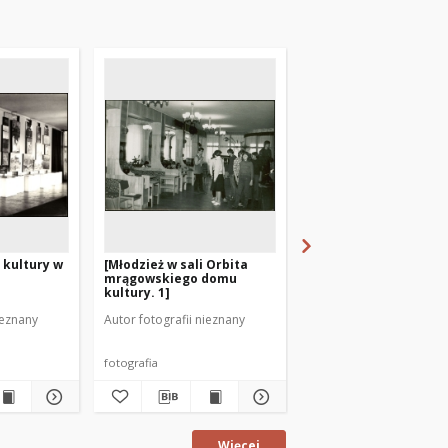
 kultury w
[Młodzież w sali Orbita
Artyści mrągowscy.
mrągowskiego domu
Zygmunt Białokoz. [3
kultury. 1]
ieznany
Autor fotografii nieznany
Autor fotografii nieznan
fotografia
fotografia
Więcej