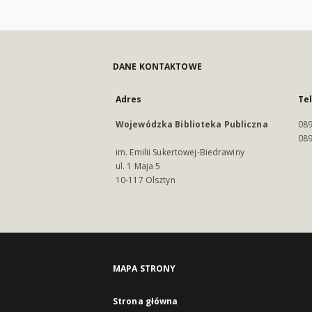
DANE KONTAKTOWE
Adres
Te
Wojewódzka Biblioteka Publiczna
089
089
im. Emilii Sukertowej-Biedrawiny
ul. 1 Maja 5
10-117 Olsztyn
MAPA STRONY
Strona główna