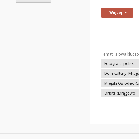
Więcej
Temat i słowa klucz
Fotografia polska
Dom kultury (Mrąg
Miejski Ośrodek Ku
Orbita (Mrągowo)