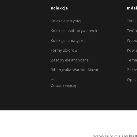
Kolekcje
Inde
Kolekcje instytucji
Tytuł
Kolekcje osób prywatnych
Twór
Kolekcje tematyczne
Wspó
Formy zbiorów
Powią
Zasoby elektroniczne
Tema
Bibliografia Warmii i Mazur
Zakr
...
Opis
Zobacz więcej
Współzałożycielami Klas