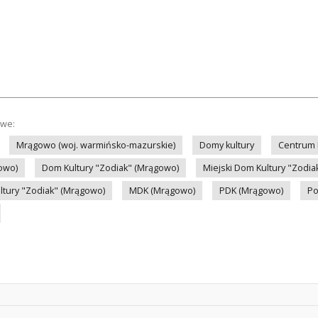
owe:
Mrągowo (woj. warmińsko-mazurskie)
Domy kultury
Centrum K
owo)
Dom Kultury "Zodiak" (Mrągowo)
Miejski Dom Kultury "Zodi
ltury "Zodiak" (Mrągowo)
MDK (Mrągowo)
PDK (Mrągowo)
Po