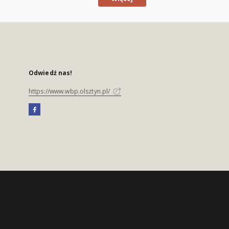
Odwiedź nas!
https://www.wbp.olsztyn.pl/