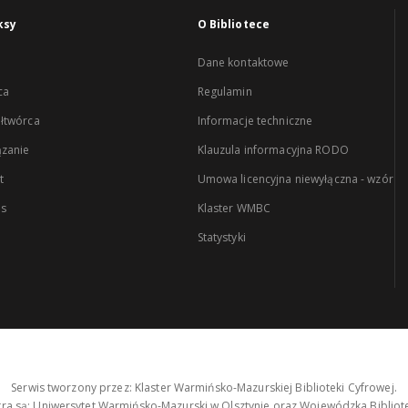
ksy
O Bibliotece
Dane kontaktowe
ca
Regulamin
łtwórca
Informacje techniczne
zanie
Klauzula informacyjna RODO
t
Umowa licencyjna niewyłączna - wzór
es
Klaster WMBC
Statystyki
Serwis tworzony przez: Klaster Warmińsko-Mazurskiej Biblioteki Cyfrowej.
tra są: Uniwersytet Warmińsko-Mazurski w Olsztynie oraz Wojewódzka Bibliote