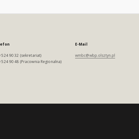
lefon
E-Mail
 524 90 32 (sekretariat)
wmbc@wbp.olsztyn.pl
 524 90 48 (Pracownia Regionalna)