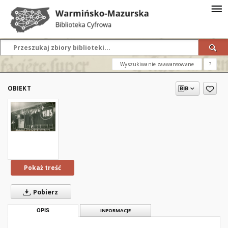
Wyszukiwanie zaawansowane
?
OBIEKT
Pokaż treść
Pobierz
OPIS
INFORMACJE