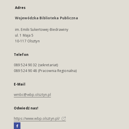
Adres
Wojewódzka Biblioteka Publiczna
im. Emilii Sukertowej-Biedrawiny
ul. 1 Maja 5
10-117 Olsztyn
Telefon
089 524 90 32 (sekretariat)
089 524 90 48 (Pracownia Regionalna)
E-Mail
wmbc@wbp.olsztyn.pl
Odwiedź nas!
https://www.wbp.olsztyn.pl/