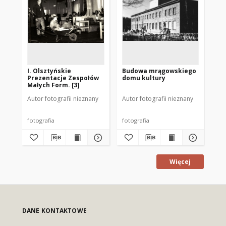
I. Olsztyńskie
Budowa mrągowskiego
[G
Prezentacje Zespołów
domu kultury
ku
Małych Form. [3]
Autor fotografii nieznany
Autor fotografii nieznany
Aut
fotografia
fotografia
fot
Więcej
DANE KONTAKTOWE