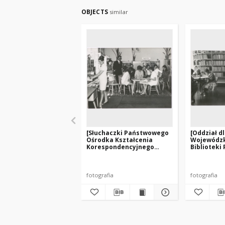
OBJECTS
similar
[Słuchaczki Państwowego
[Oddział dl
Ośrodka Kształcenia
Wojewódzki
Korespondencyjnego
Biblioteki 
Bibliotekarzy na
Olsztynie p
praktykach w
Limanowskie
Węgorzewie]
fotografia
fotografia