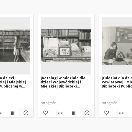
a dzieci
[Katalogi w oddziale dla
[Oddział dla dzi
ej i Miejskiej
dzieci Wojewódzkiej i
Powiatowej i Mi
Publicznej w
Miejskiej Biblioteki
Biblioteki Publi
rzy ul.
Publicznej w Olsztynie
Biskupcu]
go – filia nr 3]
przy ul. Limanowskiego –
filia nr 3]
fotografia
fotografia