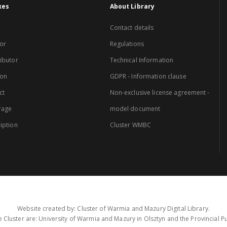
xes
About Library
Contact details
or
Regulations
ibutor
Technical Information
ion
GDPR - Information clause
ct
Non-exclusive license agreement -
rage
model document
iption
Cluster WMBC
Website created by: Cluster of Warmia and Mazury Digital Library.
 Cluster are: University of Warmia and Mazury in Olsztyn and the Provincial Pub