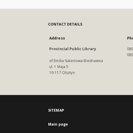
CONTACT DETAILS
Address
Ph
Provincial Public Library
089
089
of Emilia Sukertowa-Biedrawina
ul. 1 Maja 5
10-117 Olsztyn
SITEMAP
Main page