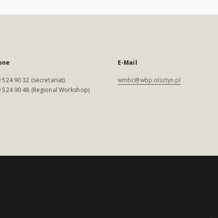
one
E-Mail
 524 90 32 (secretariat)
wmbc@wbp.olsztyn.pl
 524 90 48 (Regional Workshop)