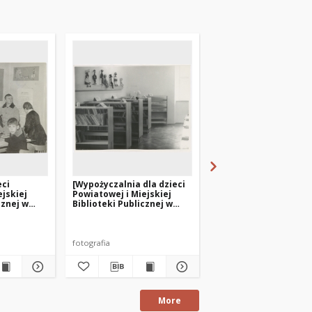
eci
[Wypożyczalnia dla dzieci
[Czytelnia dla dzieci
ejskiej
Powiatowej i Miejskiej
Powiatowej i Miejskie
cznej w
Biblioteki Publicznej w
Biblioteki Publicznej
Kętrzynie]
Kętrzynie]
fotografia
fotografia
More