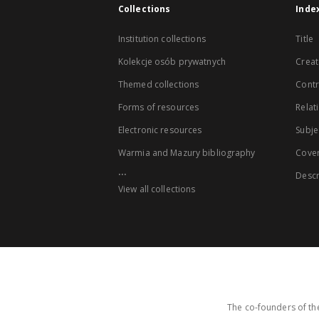
Collections
Inde
Institution collections
Title
Kolekcje osób prywatnych
Creat
Themed collections
Contr
Forms of resources
Relat
Electronic resources
Subje
Warmia and Mazury bibliography
Cove
...
Descr
View all collections
The co-founders of the