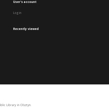
User's account
Log in
Recently viewed
lic Library in Olsztyn.