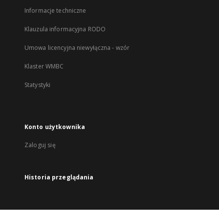
Informacje techniczne
Klauzula informacyjna RODO
Umowa licencyjna niewyłączna - wzór
Klaster WMBC
Statystyki
Konto użytkownika
Zaloguj się
Historia przeglądania