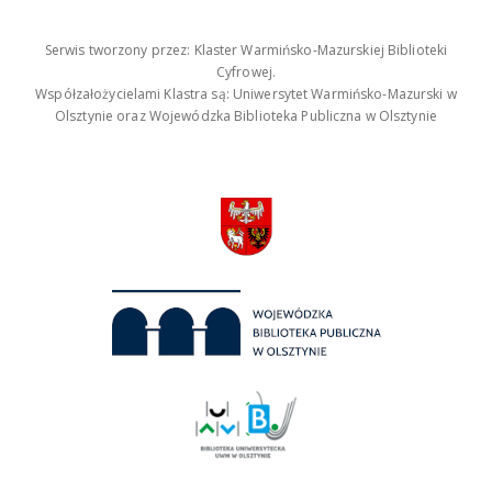
Serwis tworzony przez: Klaster Warmińsko-Mazurskiej Biblioteki
Cyfrowej.
Współzałożycielami Klastra są: Uniwersytet Warmińsko-Mazurski w
Olsztynie oraz Wojewódzka Biblioteka Publiczna w Olsztynie