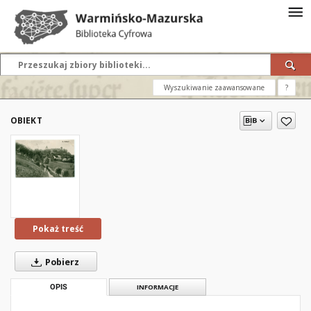
Wyszukiwanie zaawansowane
?
OBIEKT
Pokaż treść
Pobierz
OPIS
INFORMACJE