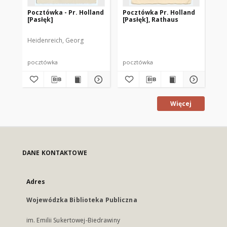
Pocztówka - Pr. Holland
Pocztówka Pr. Holland
Po
[Pasłęk]
[Pasłęk], Rathaus
[P
Ki
Heidenreich, Georg
pocztówka
pocztówka
po
Więcej
DANE KONTAKTOWE
Adres
Wojewódzka Biblioteka Publiczna
im. Emilii Sukertowej-Biedrawiny