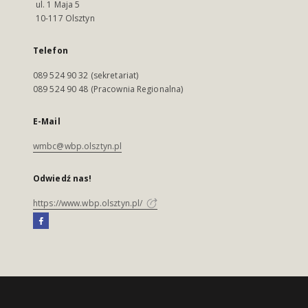
ul. 1 Maja 5
10-117 Olsztyn
Telefon
089 524 90 32 (sekretariat)
089 524 90 48 (Pracownia Regionalna)
E-Mail
wmbc@wbp.olsztyn.pl
Odwiedź nas!
https://www.wbp.olsztyn.pl/