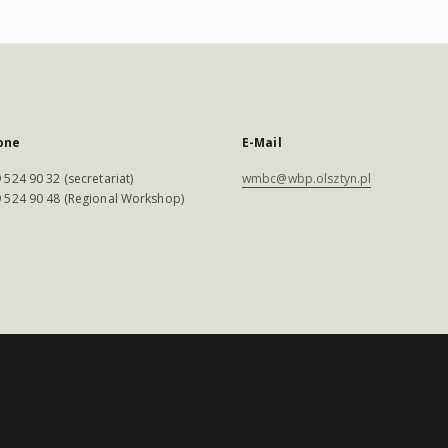
one
E-Mail
 524 90 32 (secretariat)
wmbc@wbp.olsztyn.pl
 524 90 48 (Regional Workshop)