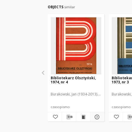
OBJECTS
similar
Bibliotekarz Olsztyński,
Biblioteka
1974, nr 4
1973, nr 3
Burakowski, Jan (1934-2013). Red.2
Chodukiewic
Burakowski, 
czasopismo
czasopismo