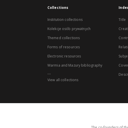
Collections
Inde
Institution collections
Title
Kolekcje osób prywatnych
Creat
Themed collections
Contr
Forms of resources
Relat
Electronic resources
Subje
Warmia and Mazury bibliography
Cove
...
Descr
View all collections
The co-founders of the