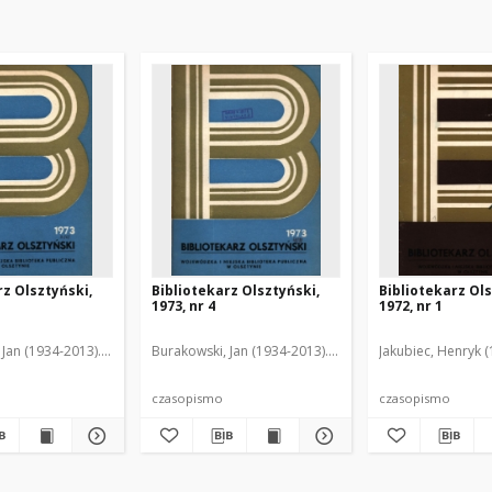
rz Olsztyński,
Bibliotekarz Olsztyński,
Bibliotekarz Ols
1973, nr 4
1972, nr 1
z, Wanda. Red.
Jan (1934-2013). Red.
Dąbrowska, Wanda (1920-2006). Red.
Dąbrowska, Wanda (1920-2006). Red.
Burakowski, Jan (1934-2013). Red.
Frudko, Teresa (1927-200
Dąbrowska, Wanda (
Frudko, Teresa (1
Jakubiec, Henryk (
czasopismo
czasopismo