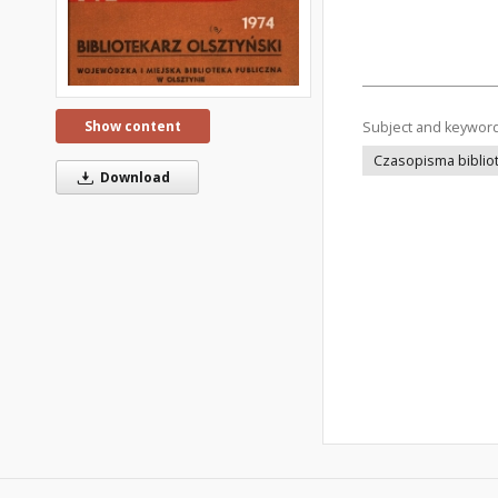
Show content
Subject and keywor
Czasopisma bibliot
Download