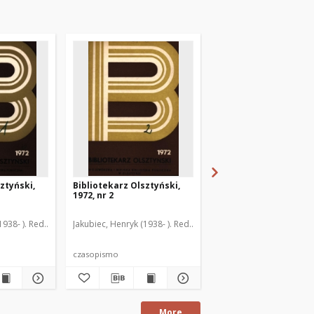
ztyński,
Bibliotekarz Olsztyński,
Bibliotekarz Olsztyńs
1972, nr 2
1972, nr 3
1). Red
1920-2006). Red.
927-2001). Red
1938- ). Red.
Filipkowski, Marian (1935- ). Red.
Dąbrowska, Wanda (1920-2006). Red.
Giżyńska, Halina (1932-2012). Red.
Filipkowski, Marian (1935- ). Red.
Jakubiec, Henryk (1938- ). Red.
Giżyńska, Halina (1932-2012). Red.
Dąbrowska, Wanda (1920-2006
Hałun, Krystyna. Red.
Wajsbrot, Tamara (1923-201
Frudko, Teresa (1927-2001)
Jakubiec, Henryk (1938- )
Jakubie
Ha
czasopismo
czasopismo
More