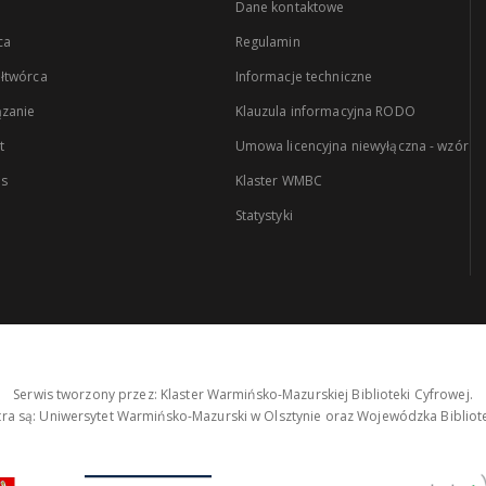
Dane kontaktowe
ca
Regulamin
łtwórca
Informacje techniczne
zanie
Klauzula informacyjna RODO
t
Umowa licencyjna niewyłączna - wzór
es
Klaster WMBC
Statystyki
Serwis tworzony przez: Klaster Warmińsko-Mazurskiej Biblioteki Cyfrowej.
tra są: Uniwersytet Warmińsko-Mazurski w Olsztynie oraz Wojewódzka Bibliote