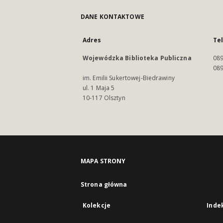
DANE KONTAKTOWE
Adres
Te
Wojewódzka Biblioteka Publiczna
089
089
im. Emilii Sukertowej-Biedrawiny
ul. 1 Maja 5
10-117 Olsztyn
MAPA STRONY
Strona główna
Kolekcje
Inde