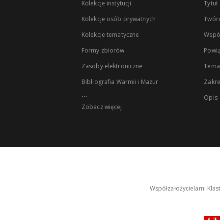
Kolekcje instytucji
Tytuł
Kolekcje osób prywatnych
Twór
Kolekcje tematyczne
Wspó
Formy zbiorów
Powią
Zasoby elektroniczne
Tema
Bibliografia Warmii i Mazur
Zakr
...
Opis
Zobacz więcej
Współzałożycielami Klas