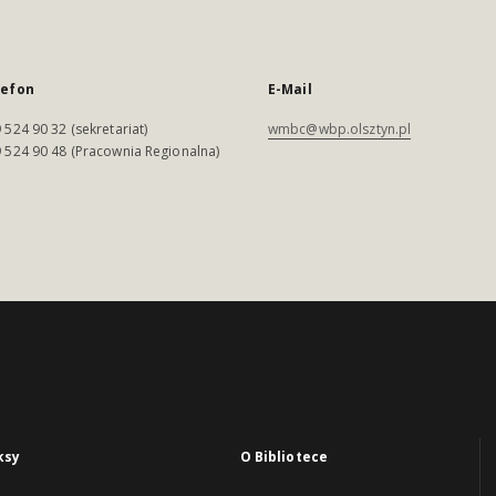
lefon
E-Mail
 524 90 32 (sekretariat)
wmbc@wbp.olsztyn.pl
 524 90 48 (Pracownia Regionalna)
ksy
O Bibliotece