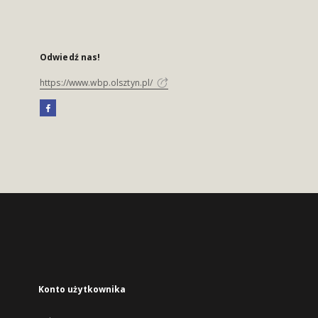
Odwiedź nas!
https://www.wbp.olsztyn.pl/
Konto użytkownika