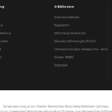
ksy
O Bibliotece
Dane kontaktowe
ca
Regulamin
łtwórca
Informacje techniczne
zanie
Klauzula informacyjna RODO
t
Umowa licencyjna niewyłączna - wzór
es
Klaster WMBC
Statystyki
Serwis tworzony przez: Klaster Warmińsko-Mazurskiej Biblioteki Cyfrowej.
tra są: Uniwersytet Warmińsko-Mazurski w Olsztynie oraz Wojewódzka Bibliote