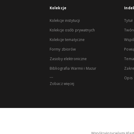
Kolekcje
Inde
Kolekcje instytucji
Tytuł
Kolekcje osób prywatnych
Twór
Kolekcje tematyczne
Wspó
Formy zbiorów
Powią
Zasoby elektroniczne
Tema
Bibliografia Warmii i Mazur
Zakr
...
Opis
Zobacz więcej
Współzałożycielami Klas