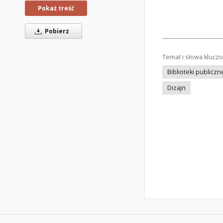
Pokaż treść
Pobierz
Temat i słowa klucz
Biblioteki publiczn
Dizajn