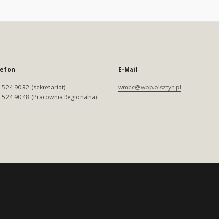
lefon
E-Mail
 524 90 32 (sekretariat)
wmbc@wbp.olsztyn.pl
 524 90 48 (Pracownia Regionalna)