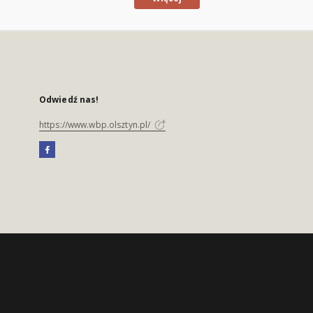
Odwiedź nas!
https://www.wbp.olsztyn.pl/