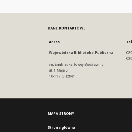
DANE KONTAKTOWE
Adres
Te
Wojewódzka Biblioteka Publiczna
089
089
im. Emilii Sukertowej-Biedrawiny
ul. 1 Maja 5
10-117 Olsztyn
MAPA STRONY
Strona główna