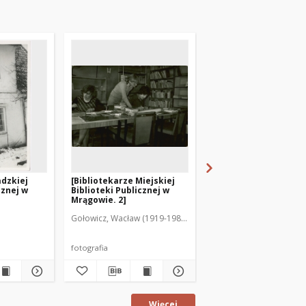
dzkiej
[Bibliotekarze Miejskiej
[Bibliotekarze Miejsk
cznej w
Biblioteki Publicznej w
Biblioteki Publicznej
Mrągowie. 2]
Mrągowie. 3]
Gołowicz, Wacław (1919-1983). Fot.
Gołowicz, Wacław (1919-
fotografia
fotografia
Więcej