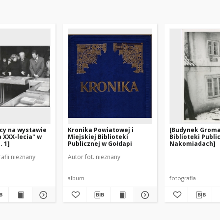
cy na wystawie
Kronika Powiatowej i
[Budynek Groma
 XXX-lecia" w
Miejskiej Biblioteki
Biblioteki Publi
 1]
Publicznej w Gołdapi
Nakomiadach]
afii nieznany
Autor fot. nieznany
album
fotografia