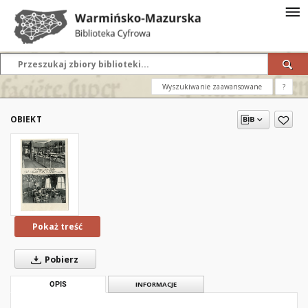
Wyszukiwanie zaawansowane
?
OBIEKT
Pokaż treść
Pobierz
OPIS
INFORMACJE