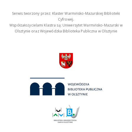
Serwis tworzony przez: Klaster Warmińsko-Mazurskiej Biblioteki
Cyfrowej.
Współzałożycielami Klastra są: Uniwersytet Warmińsko-Mazurski w
Olsztynie oraz Wojewódzka Biblioteka Publiczna w Olsztynie