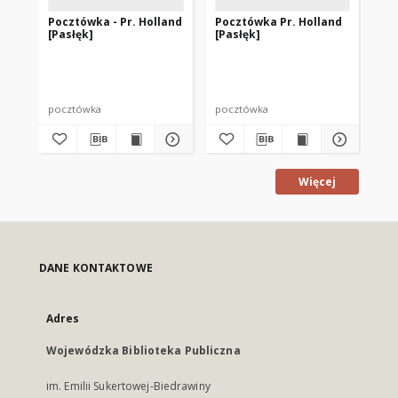
Pocztówka - Pr. Holland
Pocztówka Pr. Holland
Po
[Pasłęk]
[Pasłęk]
[P
pocztówka
pocztówka
po
Więcej
DANE KONTAKTOWE
Adres
Wojewódzka Biblioteka Publiczna
im. Emilii Sukertowej-Biedrawiny