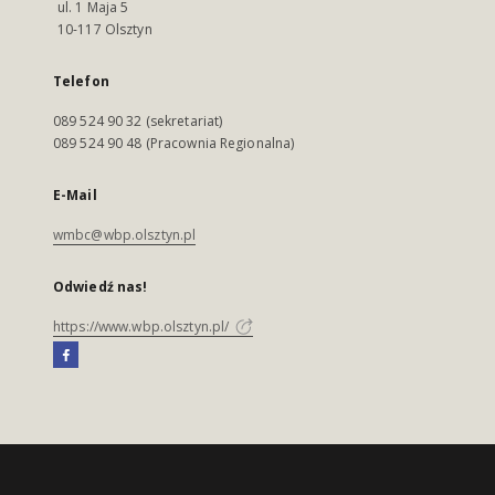
ul. 1 Maja 5
10-117 Olsztyn
Telefon
089 524 90 32 (sekretariat)
089 524 90 48 (Pracownia Regionalna)
E-Mail
wmbc@wbp.olsztyn.pl
Odwiedź nas!
https://www.wbp.olsztyn.pl/