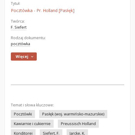
Tytuł:
Pocztówka - Pr. Holland [Pasłęk]
Twórca:
F. Siefert
Rodzaj dokumentu:
pocztówka
Więcej
Temat i słowa kluczowe:
Pocztówki
Pasłęk (woj. warmińsko-mazurskie)
Kawiarnie i cukiernie
Preussisch Holland
Konditorei
Siefert, F.
Jarcke, K.