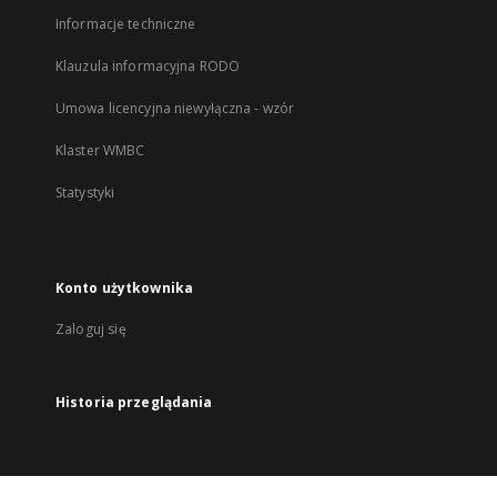
Informacje techniczne
Klauzula informacyjna RODO
Umowa licencyjna niewyłączna - wzór
Klaster WMBC
Statystyki
Konto użytkownika
Zaloguj się
Historia przeglądania